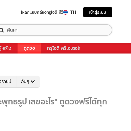
TH
เข้าสู่ระบบ
โหลดแอป
กล่องทรูไอดี ทีวี
ผู้หญิง
ดูดวง
ทรูไอดี ครีเอเตอร์
งรายปี
อื่นๆ
พุทธรูป เลขอะไร" ดูดวงฟรีได้ทุก