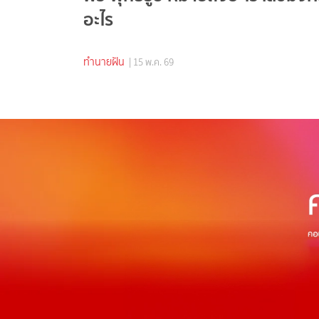
อะไร
ทำนายฝัน
| 15 พ.ค. 69