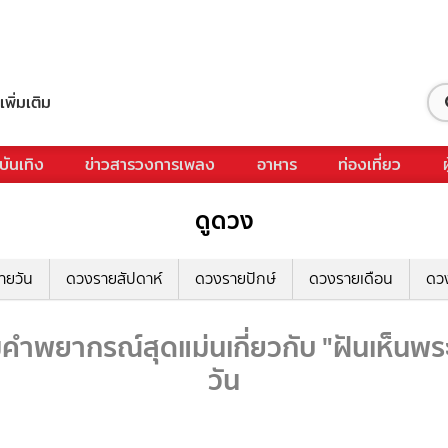
เพิ่มเติม
บันเทิง
ข่าวสารวงการเพลง
อาหาร
ท่องเที่ยว
ดูดวง
ายวัน
ดวงรายสัปดาห์
ดวงรายปักษ์
ดวงรายเดือน
ดว
มคำพยากรณ์สุดแม่นเกี่ยวกับ "ฝันเห็นพระ
วัน