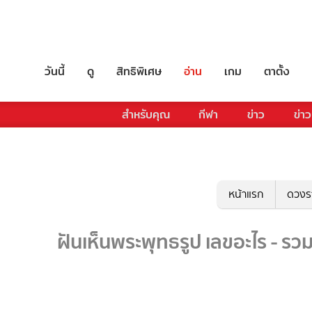
วันนี้
ดู
สิทธิพิเศษ
อ่าน
เกม
ตาตั้ง
สำหรับคุณ
กีฬา
ข่าว
ข่าว
หน้าแรก
ดวงร
ฝันเห็นพระพุทธรูป เลขอะไร - รว