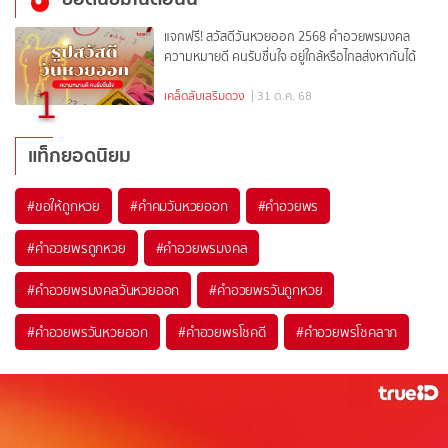
แจกฟรี! สวัสดีวันหวยออก 2568 คำอวยพรมงคล
ความหมายดี คนรับชื่นใจ อยู่ใกล้หรือไกลส่งหากันได้
1
เคล็ดลับเสริมดวง
| 31 ต.ค. 68
แท็กยอดนิยม
#
ขอให้ถูกหวย
#
คำคมวันหวยออก
#
คำอวยพร
#
คำอวยพรถูกหวย
#
คำอวยพรมงคล
#
คำอวยพรมงคลวันหวยออก
#
คำอวยพรวันถูกหวย
#
คำอวยพรวันหวยออก
#
คำอวยพรโชคดี
#
คำอวยพรโชคลาภ