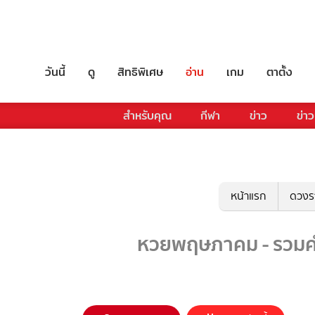
วันนี้
ดู
สิทธิพิเศษ
อ่าน
เกม
ตาตั้ง
สำหรับคุณ
กีฬา
ข่าว
ข่าว
หน้าแรก
ดวงร
หวยพฤษภาคม - รวมคำพ