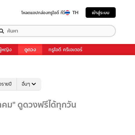
TH
เข้าสู่ระบบ
โหลดแอป
กล่องทรูไอดี ทีวี
ผู้หญิง
ดูดวง
ทรูไอดี ครีเอเตอร์
งรายปี
อื่นๆ
ม" ดูดวงฟรีได้ทุกวัน