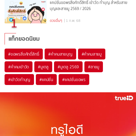
แคปชั่นขอพรสิ่งศักดิ์สิทธิ์ เข้าวัด ทำบุญ สำหรับสาย
บุญและสายมู 2569 / 2026
1
ดวงอื่นๆ
| 1 ก.พ. 68
แท็กยอดนิยม
#
ขอพรสิ่งศักดิ์สิทธิ์
#
คำคมสายบุญ
#
คำคมสายมู
#
คำคมเข้าวัด
#
มูเตลู
#
มูเตลู 2569
#
สายมู
#
เข้าวัดทำบุญ
#
แคปชั่น
#
แคปชั่นขอพร