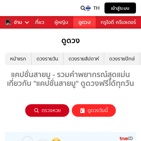
TH
เข้าสู่ระบบ
อาหาร
อ่าน
ท่องเที่ยว
ผู้หญิง
ดูดวง
ทรูไอดี ครีเอเตอร์
ดูดวง
หน้าแรก
ดวงรายวัน
ดวงรายสัปดาห์
ดวงรายปักษ์
แคปชั่นสายมู - รวมคำพยากรณ์สุดแม่น
เกี่ยวกับ "แคปชั่นสายมู" ดูดวงฟรีได้ทุกวัน
ตรวจหวย
ดูดวงวันนี้