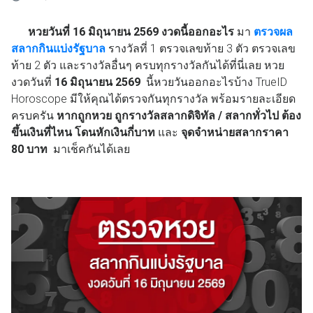
หวยวันที่ 16 มิถุนายน 2569 งวดนี้ออกอะไร
มา
ตรวจผล
สลากกินแบ่งรัฐบาล
รางวัลที่ 1 ตรวจเลขท้าย 3 ตัว ตรวจเลข
ท้าย 2 ตัว และรางวัลอื่นๆ ครบทุกรางวัลกันได้ที่นี่เลย หวย
งวดวันที่
16 มิถุนายน 2569
นี้หวยวันออกอะไรบ้าง TrueID
Horoscope มีให้คุณได้ตรวจกันทุกรางวัล พร้อมรายละเอียด
ครบครัน
หากถูกหวย ถูกรางวัลสลากดิจิทัล / สลากทั่วไป ต้อง
ขึ้นเงินที่ไหน โดนหักเงินกี่บาท
และ
จุดจําหน่ายสลากราคา
80 บาท
มาเช็คกันได้เลย