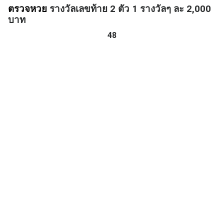
ตรวจหวย
รางวัลเลขท้าย
2 ตัว 1 รางวัลๆ ละ 2,000
บาท
48