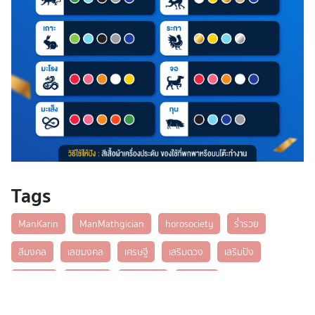
Tags
ManKarin
ManMathgician
horosociety
ร่ำรวย
สีมงคล
เลขมงคล
เศรษฐี
เสริมดวง
เสริมปัง
เสริมเฮง
เสี่ยงโชค
แมนการิน
โชคลาภ