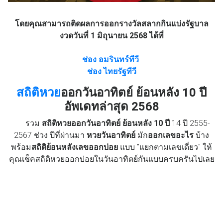
โดยคุณสามารถติดผลการออกรางวัลสลากกินแบ่งรัฐบาล
งวดวันที่ 1 มิถุนายน 2568 ได้ที่
ช่อง อมรินทร์ทีวี
ช่อง ไทยรัฐทีวี
สถิติหวย
ออกวันอาทิตย์ ย้อนหลัง 10 ปี
อัพเดทล่าสุด 2568
รวม
สถิติหวยออกวันอาทิตย์ ย้อนหลัง 10 ปี
14 ปี 2555-
2567 ช่วง ปีที่ผ่านมา
หวยวันอาทิตย์
มัก
ออกเลขอะไร
บ้าง
พร้อม
สถิติย้อนหลังเลขออกบ่อย
แบบ "แยกตามเลขเดี่ยว" ให้
คุณเช็คสถิติหวยออกบ่อยในวันอาทิตย์กันแบบครบครันไปเลย