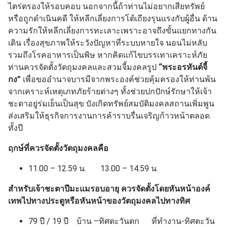
ไตร่ตรองให้รอบคอบ นอกจากนี้ถ้าท่านไม่อยากเสียทรัพย์
หรือถูกดำเนินคดี ให้หลีกเลี่ยงการโต้เถียงรุนแรงกับผู้อื่น ด้าน
ความรักให้หลีกเลี่ยงการทะเลาะเพราะอาจถึงขั้นแยกทางกัน
เดิน เรื่องสุขภาพให้ระวังปัญหาที่ระบบหายใจ นอนไม่หลับ
รวมถึงโรคอาหารเป็นพิษ หากคิดแก้ไขบรรเทาเคราะห์ภัย
ท่านควรจัดตั้งวัตถุมงคลและสวมจี้มงคลรูป
“พระอรหันต์จี้
กง”
เพื่อขออำนาจบารมีจากพระองค์ช่วยคุ้มครองให้ท่านพ้น
จากเคราะห์เหตุเภทภัยร้ายต่างๆ ทั้งช่วยปกปักษ์รักษาให้เจ้า
ชะตาอยู่ร่มเย็นเป็นสุข บังเกิดทรัพย์สมบัติมงคลสถานเพิ่มพูน
ส่งเสริมให้ธุรกิจการงานการค้าราบรื่นเจริญก้าวหน้าตลอด
ทั้งปี
ฤกษ์ที่ควรจัดตั้งวัตถุมงคลคือ
11.00 – 12.59 น. 13.00 – 14.59 น.
สำหรับเจ้าชะตาปีมะแมรอบอายุ ควรจัดตั้งโดยหันหน้าองค์
เทพไปทางประตูหรือหันหน้าของวัตถุมงคลไปทางทิศ
79 ปี / 19 ปี บ้าน –ทิศตะวันตก ที่ทำงาน-ทิศตะวัน