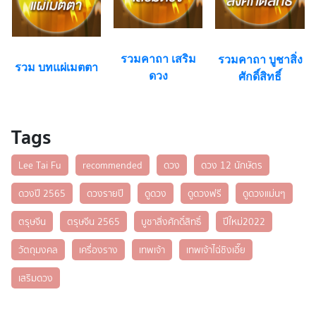
รวมคาถา เสริม
รวมคาถา บูชาสิ่ง
รวม บทแผ่เมตตา
ดวง
ศักดิ์สิทธิ์
Tags
Lee Tai Fu
recommended
ดวง
ดวง 12 นักษัตร
ดวงปี 2565
ดวงรายปี
ดูดวง
ดูดวงฟรี
ดูดวงแม่นๆ
ตรุษจีน
ตรุษจีน 2565
บูชาสิ่งศักดิ์สิทธิ์
ปีใหม่2022
วัตถุมงคล
เครื่องราง
เทพเจ้า
เทพเจ้าไฉ่ซิงเอี๊ย
เสริมดวง