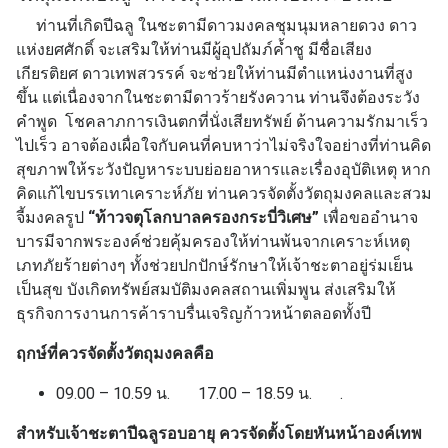
ท่านที่เกิดปีฉลู ในชะตามีดาวมงคลชุมนุมหลายดวง ดาว
แห่งยศศักดิ์ จะเสริมให้ท่านมีผู้อุปถัมภ์ค้ำชู มีชื่อเสียง
เกียรติยศ ดาวเทพสวรรค์ จะช่วยให้ท่านมีตำแหน่งงานที่สูง
ขึ้น แต่เนื่องจากในชะตามีดาวร้ายรังควาน ท่านจึงต้องระวัง
คำพูด โชคลาภการเงินตกที่นั่งเสียทรัพย์ ด้านความรักมาเร็ว
ไปเร็ว อาจต้องเผื่อใจกับคนที่คบหาว่าไม่จริงใจอย่างที่ท่านคิด
สุขภาพให้ระวังปัญหาระบบย่อยอาหารและเรื่องอุบัติเหตุ หาก
คิดแก้ไขบรรเทาเคราะห์ภัย ท่านควรจัดตั้งวัตถุมงคลและสวม
จี้มงคลรูป
“ท้าวจตุโลกบาลครองกระบี่วิเศษ”
เพื่อขออำนาจ
บารมีจากพระองค์ช่วยคุ้มครองให้ท่านพ้นจากเคราะห์เหตุ
เภทภัยร้ายต่างๆ ทั้งช่วยปกปักษ์รักษาให้เจ้าชะตาอยู่ร่มเย็น
เป็นสุข บังเกิดทรัพย์สมบัติมงคลสถานเพิ่มพูน ส่งเสริมให้
ธุรกิจการงานการค้าราบรื่นเจริญก้าวหน้าตลอดทั้งปี
ฤกษ์ที่ควรจัดตั้งวัตถุมงคลคือ
09.00 – 10.59 น. 17.00 – 18.59 น. .
สำหรับเจ้าชะตาปีฉลูรอบอายุ ควรจัดตั้งโดยหันหน้าองค์เทพ