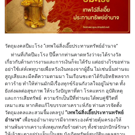
วัตถุมงคลปีมะโรง “เทพใฉ่สิ่งเอี๊ยประทานทรัพย์อำนาจ”
ท่านที่เกิดปีมะโรง ปีนี้หากท่านคาดหวังว่าจะได้รางวัล
เกี่ยวกับด้านการงานและการเงินก็จะได้รับ แต่อย่างไรขอท่าน
อย่าใช้เล่ห์เพทุบายเพื่อหวังเงินทองจากผู้อื่น ไม่เช่นนั้นท่านจะ
สูญเสียและมีคดีความตามมา ในเรือนชะตาได้รับอิทธิพลจาก
ดาวร้าย ทำให้ท่านมักมีเรื่องทุกข์ร้อนกังวลใจอยู่ไม่ขาด ทั้ง
ยังส่งผลต่อสุขภาพ ให้ระวังปัญหาที่ตา โรคแทรก อุบัติเหตุ
และการเสียทรัพย์ ความรักเป็นปีที่ท่านจะได้พบคู่ชีวิตที่
เหมาะสม หากคิดแก้ไขบรรเทาเคราะห์ภัย ท่านควรจัดตั้ง
วัตถุมงคลและสวมจี้มงคลรูป
“เทพใฉ่สิ่งเอี๊ยประทานทรัพย์
อำนาจ”
เพื่อขออำนาจบารมีจากพระองค์ช่วยคุ้มครองให้
ท่านพ้นจากเคราะห์เหตุเภทภัยร้ายต่างๆ ทั้งช่วยปกปักษ์รักษา
ให้เจ้าชะตาอยู่ร่มเย็นเป็นสุข บังเกิดทรัพย์สมบัติมงคลสถาน