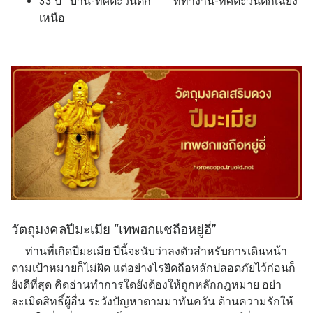
33 ปี บ้าน-ทิศตะวันตก ที่ทำงาน-ทิศตะวันตกเฉียง
เหนือ
วัตถุมงคลปีมะเมีย “เทพฮกแชถือหยู่อี่”
ท่านที่เกิดปีมะเมีย ปีนี้จะนับว่าลงตัวสำหรับการเดินหน้า
ตามเป้าหมายก็ไม่ผิด แต่อย่างไรยึดถือหลักปลอดภัยไว้ก่อนก็
ยังดีที่สุด คิดอ่านทำการใดยังต้องให้ถูกหลักกฎหมาย อย่า
ละเมิดสิทธิ์ผู้อื่น ระวังปัญหาตามมาทันควัน ด้านความรักให้