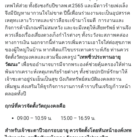
เทพไท้ส่วย ทั้งยังชงกับปีขาลพ.ศ.2565 และมีดาวร้ายเพ่งเล็ง
จึงมีปัญหามากวนใจไม่ขาด ปีนี้เพื่อนร่วมงานจะเป็นอุปสรรค
เหตุทะเลาะวิวาทและข่าวลือจะเข้ามาโจมตี การงานและ
กิจการค้ามีเกณฑ์ไม่สมหวัง และจะมีเหตุให้เสียทรัพย์ ท่านจึง
ควรเลี่ยงเรื่องเสี่ยงดวงเก็งกำไรต่างๆ ทั้งระวังจะสภาพคล่อง
ทางการเงิน นอกจากนี้ท่านควรเพิ่มความเอาใจใส่ต่อสุขภาพ
ของผู้ใหญ่ในบ้าน หากคิดแก้ไขบรรเทาเคราะห์ภัย ท่านควร
จัดตั้งวัตถุมงคลและสวมจี้มงคลรูป
“เทพซิ่วประทานอายุ
วัฒนะ”
เพื่อขออำนาจบารมีจากพระองค์ช่วยคุ้มครองให้ท่าน
พ้นจากเคราะห์เหตุเภทภัยร้ายต่างๆ ทั้งช่วยปกปักษ์รักษาให้
เจ้าชะตาอยู่ร่มเย็นเป็นสุข บังเกิดทรัพย์สมบัติมงคลสถาน
เพิ่มพูน ส่งเสริมให้ธุรกิจการงานการค้าราบรื่นเจริญก้าวหน้า
ตลอดทั้งปี
ฤกษ์ที่ควรจัดตั้งวัตถุมงคลคือ
09.00 – 10.59 น. 15.00 – 16.59 น.
สำหรับเจ้าชะตาปีวอกรอบอายุ ควรจัดตั้งโดยหันหน้าองค์เทพ