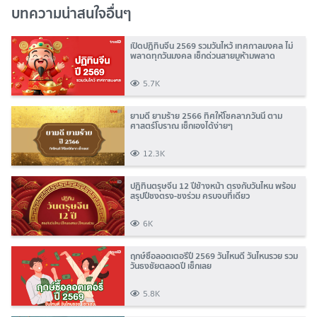
บทความน่าสนใจอื่นๆ
เปิดปฏิทินจีน 2569 รวมวันไหว้ เทศกาลมงคล ไม่
พลาดทุกวันมงคล เช็กด่วนสายมูห้ามพลาด
5.7K
ยามดี ยามร้าย 2566 ทิศให้โชคลาภวันนี้ ตาม
ศาสตร์โบราณ เช็กเองได้ง่ายๆ
12.3K
ปฏิทินตรุษจีน 12 ปีข้างหน้า ตรงกับวันไหน พร้อม
สรุปปีชงตรง-ชงร่วม ครบจบที่เดียว
6K
ฤกษ์ซื้อลอตเตอรี่ปี 2569 วันไหนดี วันไหนรวย รวม
วันธงชัยตลอดปี เช็กเลย
5.8K