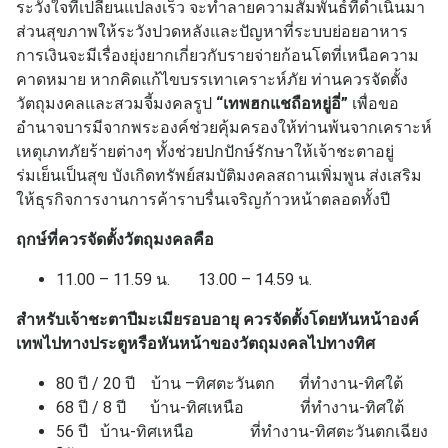
ระวังใจที่เปลี่ยนแปลงเร็ว จะทำลายความสัมพันธ์ที่ดำเนินมา
ส่วนสุขภาพให้ระวังปวดหลังและปัญหาที่ระบบย่อยอาหาร
การเงินจะมีเรื่องยุ่งยากเกี่ยวกับรายจ่ายก้อนโตที่เหนือความ
คาดหมาย หากคิดแก้ไขบรรเทาเคราะห์ภัย ท่านควรจัดตั้ง
วัตถุมงคลและสวมจี้มงคลรูป
“เทพฮกแชถือหยู่อี่”
เพื่อขอ
อำนาจบารมีจากพระองค์ช่วยคุ้มครองให้ท่านพ้นจากเคราะห์
เหตุเภทภัยร้ายต่างๆ ทั้งช่วยปกปักษ์รักษาให้เจ้าชะตาอยู่
ร่มเย็นเป็นสุข บังเกิดทรัพย์สมบัติมงคลสถานเพิ่มพูน ส่งเสริม
ให้ธุรกิจการงานการค้าราบรื่นเจริญก้าวหน้าตลอดทั้งปี
ฤกษ์ที่ควรจัดตั้งวัตถุมงคลคือ
11.00 – 11.59 น. 13.00 – 14.59 น.
สำหรับเจ้าชะตาปีมะเมียรอบอายุ ควรจัดตั้งโดยหันหน้าองค์
เทพไปทางประตูหรือหันหน้าของวัตถุมงคลไปทางทิศ
80 ปี / 20 ปี บ้าน –ทิศตะวันตก ที่ทำงาน-ทิศใต้
68 ปี / 8 ปี บ้าน-ทิศเหนือ ที่ทำงาน-ทิศใต้
56 ปี บ้าน-ทิศเหนือ ที่ทำงาน-ทิศตะวันตกเฉียง