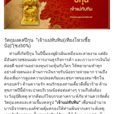
วัตถุมงคลปีกุน “เจ้าแม่ทับทิม(เทียงโหวเซี้ย
บ้อ)”(ชง50%)
ท่านที่เกิดปีกุน ในปีนี้มองดูผิวเผินเหมือนจะสวยงาม แต่ยัง
มีอันตรายซ่อนแฝง การงานธุรกิจการค้า และภาวะการเงินไม่
ค่อยดี ขอท่านอย่าลงทุนร่วมหุ้นกับใคร ให้พยายามทำทุก
อย่างด้วยตนเอง ด้านการเงินรายรับน้อยรายจ่ายมาก รวมถึง
ต้องเพิ่มการดูแลความปลอดภัยและสุขภาพของสมาชิกใน
ครอบครัว ด้านความรัก คนรักของท่านเดี๋ยวดีเดี๋ยวร้าย ด้าน
สุขภาพปีนี้มักจะปวดบริเวณข้อต่อต่อต่างๆ รวมถึงยังต้อง
ระวังอุบัติเหตุ หากคิดแก้ไขบรรเทาเคราะห์ภัย ท่านควรจัดตั้ง
วัตถุมงคลและสวมจี้มงคลรูป
“เจ้าแม่ทับทิม”
เพื่อขออำนาจ
บารมีจากพระองค์ช่วยคุ้มครองให้ท่านพ้นจากเคราะห์เหตุ