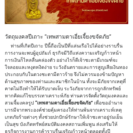
วัตถุมงคลปีเถาะ “เทพสามตาเอี่ยเจี้ยงขจัดภัย”
ท่านที่เกิดปีเถาะ ปีนี้ถือเป็นปีที่แล่นเรือไปได้อย่างราบรื่น
การงานจะพบผู้อุปถัมภ์ ธุรกิจมีวิถีแห่งความเจริญก้าวหน้า
การเงินก็ไหลลื่นคล่องตัว อย่างไรก็ดีเจ้าชะตามีเกณฑ์จะ
ใจลอยและหงุดหงิดง่าย ระวังอันตรายและการสูญเสียเงินทอง
ประกอบกับในดวงชะตามีดาวร้าย จึงไม่ควรมองข้ามปัญหา
ด้านสุขภาพของท่านและสมาชิกในบ้าน ทั้งจะมีภัยจากเหตุที่
คาดไม่ถึงทำให้ได้รับบาดเจ็บ ระวังภัยจากการถูกลักทรัพย์
หากคิดแก้ไขบรรเทาเคราะห์ภัย ท่านควรจัดตั้งวัตถุมงคลและ
สวมจี้มงคลรูป
“เทพสามตาเอี่ยเจี้ยงขจัดภัย”
เพื่อขออำนาจ
บารมีจากพระองค์ช่วยคุ้มครองให้ท่านพ้นจากเคราะห์เหตุ
เภทภัยร้ายต่างๆ ทั้งช่วยปกปักษ์รักษาให้เจ้าชะตาอยู่ร่มเย็น
เป็นสุข บังเกิดทรัพย์สมบัติมงคลสถานเพิ่มพูน ส่งเสริมให้
ธุรกิจการงานการค้าราบรื่นเจริญก้าวหน้าตลอดทั้งปี