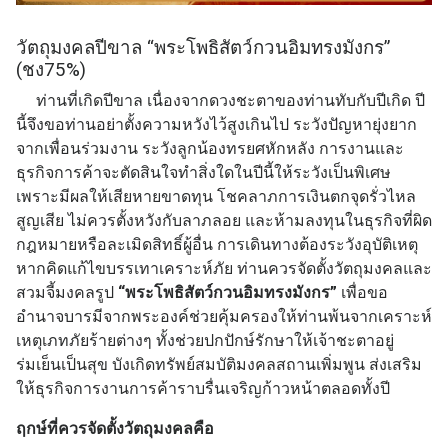
วัตถุมงคลปีขาล “พระโพธิสัตว์กวนอิมทรงมังกร”
(ชง75%)
ท่านที่เกิดปีขาล เนื่องจากดวงชะตาของท่านทับกับปีเกิด ปี
นี้จึงขอท่านอย่าตั้งความหวังไว้สูงเกินไป ระวังปัญหายุ่งยาก
จากเพื่อนร่วมงาน ระวังลูกน้องทรยศหักหลัง การงานและ
ธุรกิจการค้าจะตัดสินใจทำสิ่งใดในปีนี้ให้ระวังเป็นพิเศษ
เพราะมีผลให้เสียหายขาดทุน โชคลาภการเงินตกจุดรั่วไหล
สูญเสีย ไม่ควรตั้งหวังกับลาภลอย และห้ามลงทุนในธุรกิจที่ผิด
กฎหมายหรือละเมิดสิทธิ์ผู้อื่น การเดินทางต้องระวังอุบัติเหตุ
หากคิดแก้ไขบรรเทาเคราะห์ภัย ท่านควรจัดตั้งวัตถุมงคลและ
สวมจี้มงคลรูป
“พระโพธิสัตว์กวนอิมทรงมังกร”
เพื่อขอ
อำนาจบารมีจากพระองค์ช่วยคุ้มครองให้ท่านพ้นจากเคราะห์
เหตุเภทภัยร้ายต่างๆ ทั้งช่วยปกปักษ์รักษาให้เจ้าชะตาอยู่
ร่มเย็นเป็นสุข บังเกิดทรัพย์สมบัติมงคลสถานเพิ่มพูน ส่งเสริม
ให้ธุรกิจการงานการค้าราบรื่นเจริญก้าวหน้าตลอดทั้งปี
ฤกษ์ที่ควรจัดตั้งวัตถุมงคลคือ