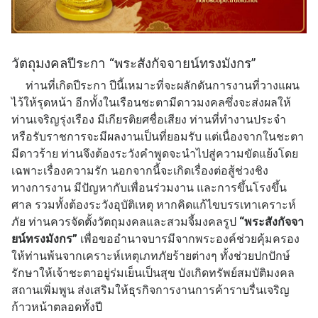
วัตถุมงคลปีระกา “พระสังกัจจายน์ทรงมังกร”
ท่านที่เกิดปีระกา ปีนี้เหมาะที่จะผลักดันการงานที่วางแผน
ไว้ให้รุดหน้า อีกทั้งในเรือนชะตามีดาวมงคลซึ่งจะส่งผลให้
ท่านเจริญรุ่งเรือง มีเกียรติยศชื่อเสียง ท่านที่ทำงานประจำ
หรือรับราชการจะมีผลงานเป็นที่ยอมรับ แต่เนื่องจากในชะตา
มีดาวร้าย ท่านจึงต้องระวังคำพูดจะนำไปสู่ความขัดแย้งโดย
เฉพาะเรื่องความรัก นอกจากนี้จะเกิดเรื่องต่อสู้ช่วงชิง
ทางการงาน มีปัญหากับเพื่อนร่วมงาน และการขึ้นโรงขึ้น
ศาล รวมทั้งต้องระวังอุบัติเหตุ หากคิดแก้ไขบรรเทาเคราะห์
ภัย ท่านควรจัดตั้งวัตถุมงคลและสวมจี้มงคลรูป
“พระสังกัจจา
ยน์ทรงมังกร”
เพื่อขออำนาจบารมีจากพระองค์ช่วยคุ้มครอง
ให้ท่านพ้นจากเคราะห์เหตุเภทภัยร้ายต่างๆ ทั้งช่วยปกปักษ์
รักษาให้เจ้าชะตาอยู่ร่มเย็นเป็นสุข บังเกิดทรัพย์สมบัติมงคล
สถานเพิ่มพูน ส่งเสริมให้ธุรกิจการงานการค้าราบรื่นเจริญ
ก้าวหน้าตลอดทั้งปี