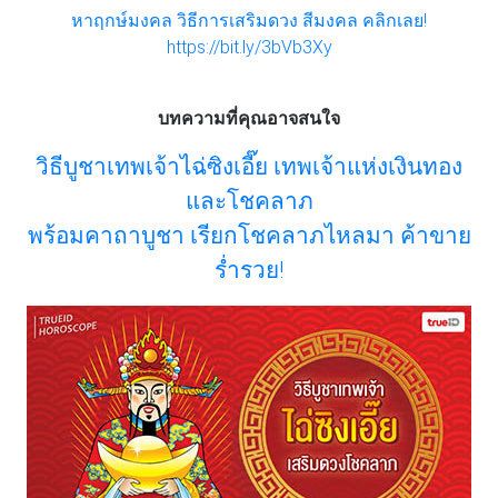
หาฤกษ์มงคล วิธีการเสริมดวง สีมงคล คลิกเลย!
https://bit.ly/3bVb3Xy
บทความที่คุณอาจสนใจ
วิธีบูชาเทพเจ้าไฉ่ซิงเอี๊ย เทพเจ้าแห่งเงินทอง
และโชคลาภ
พร้อมคาถาบูชา เรียกโชคลาภไหลมา ค้าขาย
ร่ำรวย!