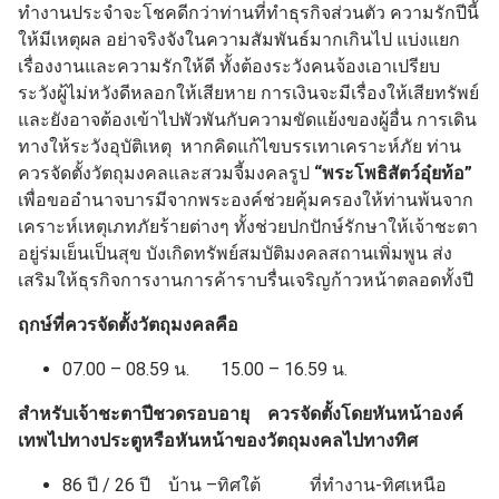
ทำงานประจำจะโชคดีกว่าท่านที่ทำธุรกิจส่วนตัว ความรักปีนี้
ให้มีเหตุผล อย่าจริงจังในความสัมพันธ์มากเกินไป แบ่งแยก
เรื่องงานและความรักให้ดี ทั้งต้องระวังคนจ้องเอาเปรียบ
ระวังผู้ไม่หวังดีหลอกให้เสียหาย การเงินจะมีเรื่องให้เสียทรัพย์
และยังอาจต้องเข้าไปพัวพันกับความขัดแย้งของผู้อื่น การเดิน
ทางให้ระวังอุบัติเหตุ หากคิดแก้ไขบรรเทาเคราะห์ภัย ท่าน
ควรจัดตั้งวัตถุมงคลและสวมจี้มงคลรูป
“พระโพธิสัตว์อุ๋ยท้อ”
เพื่อขออำนาจบารมีจากพระองค์ช่วยคุ้มครองให้ท่านพ้นจาก
เคราะห์เหตุเภทภัยร้ายต่างๆ ทั้งช่วยปกปักษ์รักษาให้เจ้าชะตา
อยู่ร่มเย็นเป็นสุข บังเกิดทรัพย์สมบัติมงคลสถานเพิ่มพูน ส่ง
เสริมให้ธุรกิจการงานการค้าราบรื่นเจริญก้าวหน้าตลอดทั้งปี
ฤกษ์ที่ควรจัดตั้งวัตถุมงคลคือ
07.00 – 08.59 น. 15.00 – 16.59 น.
สำหรับเจ้าชะตาปีชวดรอบอายุ ควรจัดตั้งโดยหันหน้าองค์
เทพไปทางประตูหรือหันหน้าของวัตถุมงคลไปทางทิศ
86 ปี / 26 ปี บ้าน –ทิศใต้ ที่ทำงาน-ทิศเหนือ