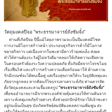
วัตถุมงคลปีจอ “พระธรรมาจารย์ถังซัมจั๋ง”
ท่านที่เกิดปีจอ ปีนี้แม้โดยภาพรวมจะเป็นปีมงคลมีโชค
การงานมีโอกาสก้าวหน้า ประกอบธุรกิจการค้าก็มีโอกาส
ขยายกิจการ แต่เนื่องจากในชะตามีดาวร้ายเพ่งเล็ง ส่งผล
ทำให้ท่านต้องระวังผู้ไม่หวังดีมาหลอกให้เกิดความเสียหาย
ในครอบครัวต้องระวังความปลอดภัย ทั้งภัยมืดจากโจรขโมย
เรื่องฟืนไฟ และบริวารสร้างความเดือดร้อนมาให้ ด้านความ
รักมีเกณฑ์จะได้พบเนื้อคู่ แต่เรื่องสุขภาพให้ระวังอุบัติเหตุและ
ภัยจากลูกหลง หากคิดแก้ไขบรรเทาเคราะห์ภัย ท่านควรจัด
ตั้งวัตถุมงคลและสวมจี้มงคลรูป
“พระธรรมาจารย์ถังซัมจั๋ง”
เพื่อขออำนาจบารมีจากพระองค์ช่วยคุ้มครองให้ท่านพ้นจาก
เคราะห์เหตุเภทภัยร้ายต่างๆ ทั้งช่วยปกปักษ์รักษาให้เจ้าชะตา
อยู่ร่มเย็นเป็นสุข บังเกิดทรัพย์สมบัติมงคลสถานเพิ่มพูน ส่ง
เสริมให้ธุรกิจการงานการค้าราบรื่นเจริญก้าวหน้าตลอดทั้งปี