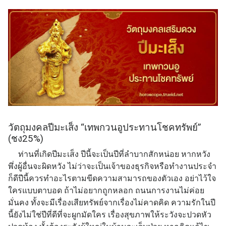
วัตถุมงคลปีมะเส็ง “เทพกวนอูประทานโชคทรัพย์”
(ชง25%)
ท่านที่เกิดปีมะเส็ง ปีนี้จะเป็นปีที่ลำบากสักหน่อย หากหวัง
พึ่งผู้อื่นจะผิดหวัง ไม่ว่าจะเป็นเจ้าของธุรกิจหรือทำงานประจำ
ก็ดีปีนี้ควรทำอะไรตามขีดความสามารถของตัวเอง อย่าไว้ใจ
ใครแบบตาบอด ถ้าไม่อยากถูกหลอก ถนนการงานไม่ค่อย
มั่นคง ทั้งจะมีเรื่องเสียทรัพย์จากเรื่องไม่คาดคิด ความรักในปี
นี้ยังไม่ใช่ปีที่ดีที่จะผูกมัดใคร เรื่องสุขภาพให้ระวังจะปวดหัว