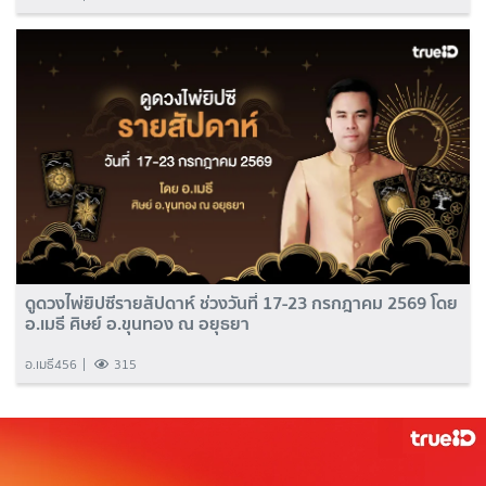
ดูดวงไพ่ยิปซีรายสัปดาห์ ช่วงวันที่ 17-23 กรกฎาคม 2569 โดย
อ.เมธี ศิษย์ อ.ขุนทอง ณ อยุธยา
อ.เมธี456
315