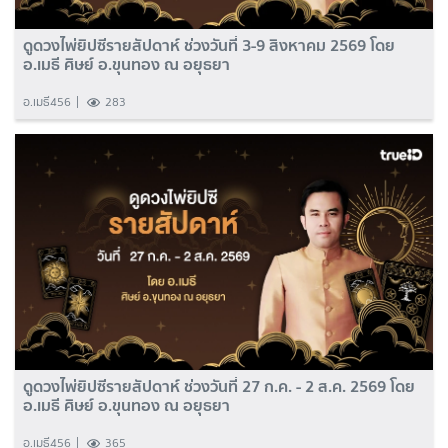
ดูดวงไพ่ยิปซีรายสัปดาห์ ช่วงวันที่ 3-9 สิงหาคม 2569 โดย
อ.เมธี ศิษย์ อ.ขุนทอง ณ อยุธยา
อ.เมธี456
283
ดูดวงไพ่ยิปซีรายสัปดาห์ ช่วงวันที่ 27 ก.ค. - 2 ส.ค. 2569 โดย
อ.เมธี ศิษย์ อ.ขุนทอง ณ อยุธยา
อ.เมธี456
365