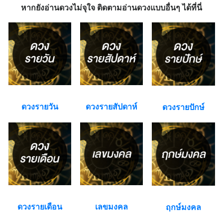
หากยังอ่านดวงไม่จุใจ ติดตามอ่านดวงแบบอื่นๆ ได้ที่นี่
ดวงรายวัน
ดวงรายสัปดาห์
ดวงรายปักษ์
ดวงรายเดือน
เลขมงคล
ฤกษ์มงคล