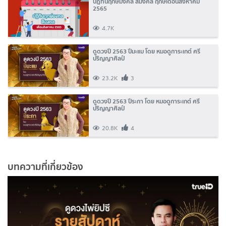
ปฎิทินฤกษ์มงคล สีมงคล ฤกษ์เดือนสิงหาคม
2565
4.7K
ดูดวงปี 2563 ปีมะแม โดย หมอดูการะเกต์ ศรี
ปริญญาศิลป์
23.2K
3
ดูดวงปี 2563 ปีระกา โดย หมอดูการะเกต์ ศรี
ปริญญาศิลป์
20.8K
4
บทความที่เกี่ยวข้อง