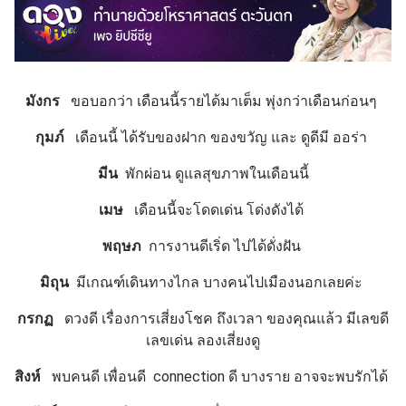
มังกร
ขอบอกว่า เดือนนี้รายได้มาเต็ม พุ่งกว่าเดือนก่อนๆ
กุมภ์
เดือนนี้ ได้รับของฝาก ของขวัญ และ ดูดีมี ออร่า
มีน
พักผ่อน ดูแลสุขภาพในเดือนนี้
เมษ
เดือนนี้จะโดดเด่น โด่งดังได้
พฤษภ
การงานดีเริ่ด ไปได้ดั่งฝัน
มิถุน
มีเกณฑ์เดินทางไกล บางคนไปเมืองนอกเลยค่ะ
กรกฏ
ดวงดี เรื่องการเสี่ยงโชค ถึงเวลา ของคุณแล้ว มีเลขดี
เลขเด่น ลองเสี่ยงดู
สิงห์
พบคนดี เพื่อนดี connection ดี บางราย อาจจะพบรักได้