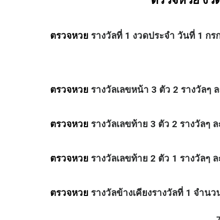
ตรวจหวย
รางวัลที่
1 งวดประจำ วันที่ 1 
ตรวจหวย
รางวัลเลขหน้า 3 ตัว 2 รางวัลๆ 
ตรวจหวย
รางวัลเลขท้าย 3 ตัว 2 รางวัลๆ 
ตรวจหวย
รางวัลเลขท้าย
2 ตัว 1 รางวัลๆ 
ตรวจหวย
รางวัลข้างเคียงรางวัลที่ 1 จำน