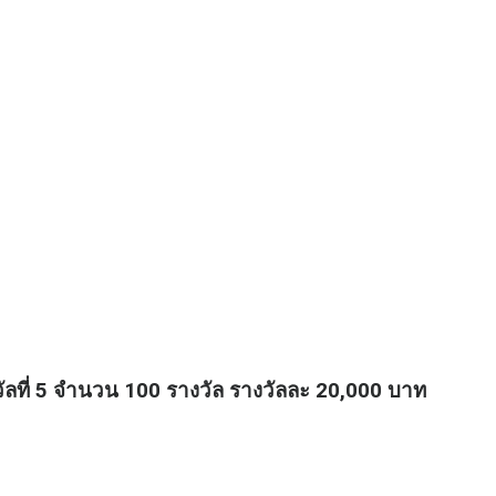
ลที่
5 จำนวน 100 รางวัล รางวัลละ 20,000 บาท