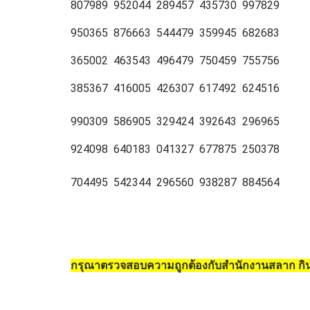
807989 952044 289457 435730 997829
950365 876663 544479 359945 682683
365002 463543 496479 750459 755756
385367 416005 426307 617492 624516
990309 586905 329424 392643 296965
924098 640183 041327 677875 250378
704495 542344 296560 938287 884564
กรุณาตรวจสอบความถูกต้องกับสำนักงานสลาก กินแ