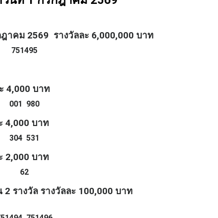
กรกฎาคม 2569 รางวัลละ 6,000,000 บาท
751495
ละ 4,000 บาท
001
980
ละ 4,000 บาท
304
531
ละ 2,000 บาท
62
วน 2 รางวัล รางวัลละ 100,000 บาท
751494
751496