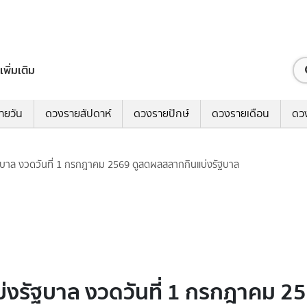
เพิ่มเติม
ายวัน
ดวงรายสัปดาห์
ดวงรายปักษ์
ดวงรายเดือน
ดว
บาล งวดวันที่ 1 กรกฎาคม 2569 ดูสดผลสลากกินแบ่งรัฐบาล
งรัฐบาล งวดวันที่ 1 กรกฎาคม 2