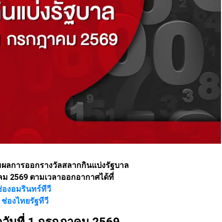
ผลการออกรางวัลสลากกินแบ่งรัฐบาล
าคม 2569 ตามเวลาออกอากาศได้ที่
ช่องอมรินทร์ทีวี
ช่องไทยรัฐทีวี
วันที่ 1 กรกฎาคม 2569