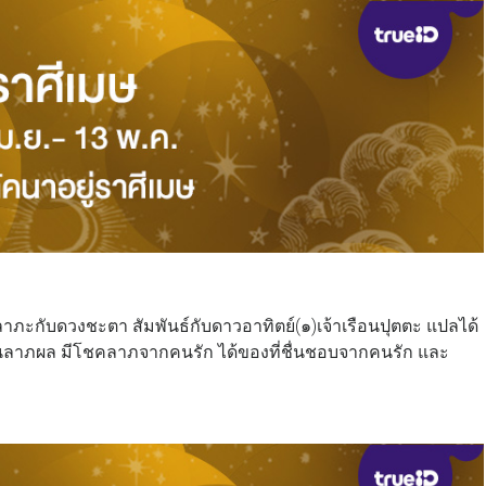
นลาภะกับดวงชะตา สัมพันธ์กับดาวอาทิตย์(๑)เจ้าเรือนปุตตะ แปลได้
ป็นลาภผล มีโชคลาภจากคนรัก ได้ของที่ชื่นชอบจากคนรัก และ