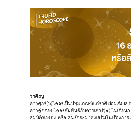
ราศีธนู
ดาวศุกร์(๖)โคจรเป็นปทุมเกณฑ์แก่ราศี ย่อมส่งผลให้เ
ดาวคู่ครอง โคจรสัมพันธ์กับดาวเสาร์(๗) ในเรือนก
สมบัติของตน หรือ คนรักจะมาส่งเสริมในเรื่องการเง