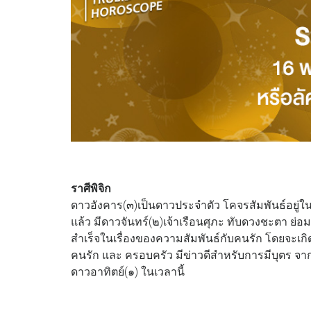
ราศีพิจิก
ดาวอังคาร(๓)เป็นดาวประจำตัว โคจรสัมพันธ์อยู่
แล้ว มีดาวจันทร์(๒)เจ้าเรือนศุภะ ทับดวงชะตา ย่อ
สำเร็จในเรื่องของความสัมพันธ์กับคนรัก โดยจะเกิดคว
คนรัก และ ครอบครัว มีข่าวดีสำหรับการมีบุตร จากอิ
ดาวอาทิตย์(๑) ในเวลานี้