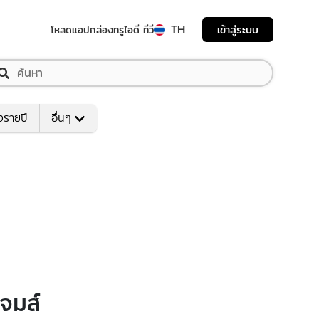
TH
เข้าสู่ระบบ
โหลดแอป
กล่องทรูไอดี ทีวี
งรายปี
อื่นๆ
จมส์