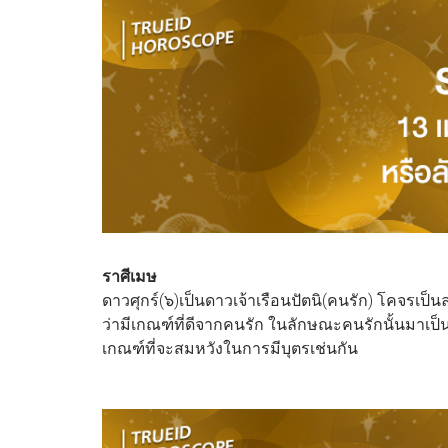
ราศีเมษ
ดาวศุกร์(๖)เป็นดาวเจ้าเรือนปัตนิ(คนรัก) โคจรเป็
ว่ามีเกณฑ์ที่ดีจากคนรัก ในลักษณะคนรักนั้นมาเ
เกณฑ์ที่จะสมหวังในการมีบุตรเช่นกัน