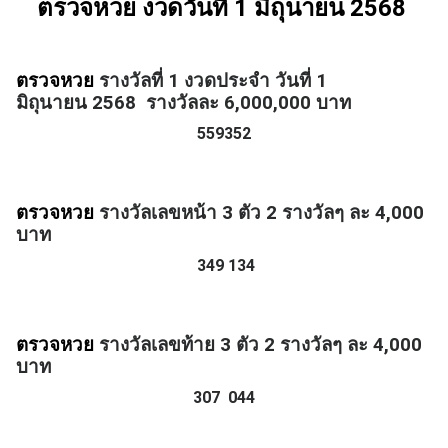
ตรวจหวย งวดวันที่ 1 มิถุนายน 2568
ตรวจหวย
รางวัลที่
1 งวดประจำ วันที่ 1
มิถุนายน 2568 รางวัลละ 6,000,000 บาท
559352
ตรวจหวย
รางวัลเลขหน้า 3 ตัว 2 รางวัลๆ ละ 4,000
บาท
349 134
ตรวจหวย
รางวัลเลขท้าย 3 ตัว 2 รางวัลๆ ละ 4,000
บาท
307 044