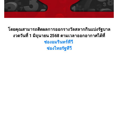
โดยคุณสามารถติดผลการออกรางวัลสลากกินแบ่งรัฐบาล
งวดวันที่ 1 มิถุนายน 2568 ตามเวลาออกอากาศได้ที่
ช่องอมรินทร์ทีวี
ช่องไทยรัฐทีวี