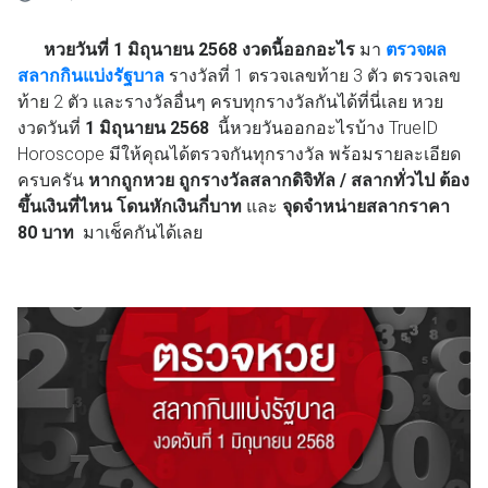
หวยวันที่ 1 มิถุนายน 2568 งวดนี้ออกอะไร
มา
ตรวจผล
สลากกินแบ่งรัฐบาล
รางวัลที่ 1 ตรวจเลขท้าย 3 ตัว ตรวจเลข
ท้าย 2 ตัว และรางวัลอื่นๆ ครบทุกรางวัลกันได้ที่นี่เลย หวย
งวดวันที่
1 มิถุนายน 2568
นี้หวยวันออกอะไรบ้าง TrueID
Horoscope มีให้คุณได้ตรวจกันทุกรางวัล พร้อมรายละเอียด
ครบครัน
หากถูกหวย ถูกรางวัลสลากดิจิทัล / สลากทั่วไป ต้อง
ขึ้นเงินที่ไหน โดนหักเงินกี่บาท
และ
จุดจําหน่ายสลากราคา
80 บาท
มาเช็คกันได้เลย