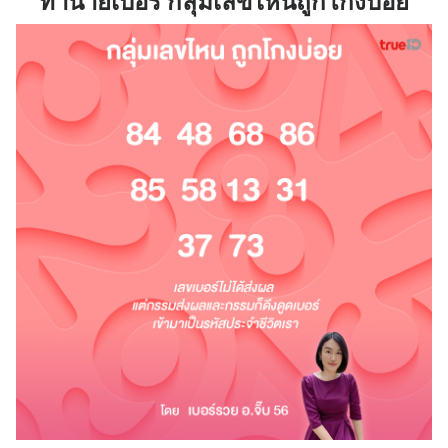
ทำนายเบอร์ กลุ่มเลขไหนถูกโกงบ่อย