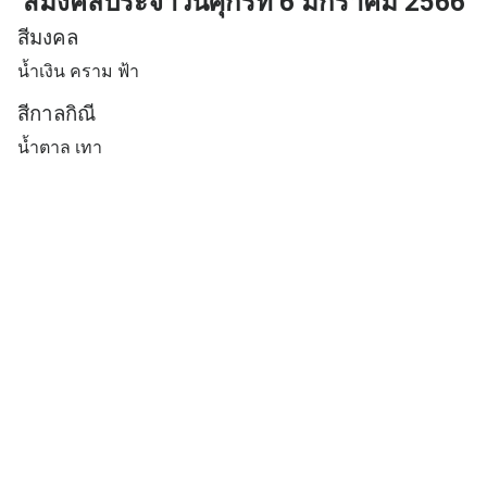
สีม
งคลประจำวันศุกร์ที่ 6 มกราคม 2566
สีมงคล
น้ำเงิน คราม ฟ้า
สีกาลกิณี
น้ำตาล เทา