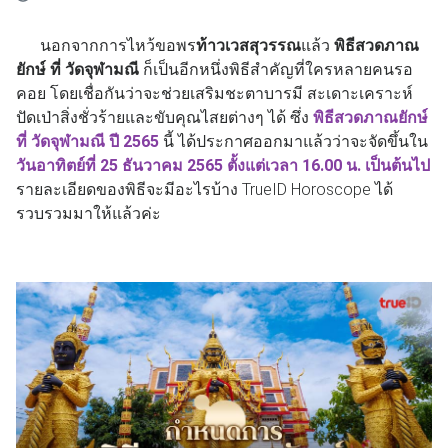
นอกจากการไหว้ขอพร
ท้าวเวสสุวรรณ
แล้ว
พิธีสวดภาณ
ยักษ์ ที่ วัดจุฬามณี
ก็เป็นอีกหนึ่งพิธีสำคัญที่ใครหลายคนรอ
คอย โดยเชื่อกันว่าจะช่วยเสริมชะตาบารมี สะเดาะเคราะห์
ปัดเป่าสิ่งชั่วร้ายและขับคุณไสยต่างๆ ได้ ซึ่ง
พิธีสวดภาณยักษ์
ที่ วัดจุฬามณี ปี 2565
นี้ ได้ประกาศออกมาแล้วว่าจะจัดขึ้นใน
วันอาทิตย์ที่ 25 ธันวาคม 2565 ตั้งแต่เวลา 16.00 น. เป็นต้นไป
รายละเอียดของพิธีจะมีอะไรบ้าง TrueID Horoscope ได้
รวบรวมมาให้แล้วค่ะ