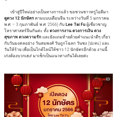
เข้าสู่ปีใหม่อย่างเป็นทางการแล้ว ขอชวนชาวทรูไอดีมา
ดูดวง 12 นักษัตร
ตามแบบเดือนจีน ระหว่างวันที่ 5 มกราคม
พ.ศ. – 3 กุมภาพันธ์ พ.ศ. 2566) กับ
Lee Tai Fu
ผู้เชี่ยวชาญ
โหราศาสตร์จีนกันค่ะ ทั้ง
ดวงการงาน ดวงการเงิน ดวง
สุขภาพ ดวงความรัก
และยังแถมท้ายด้วยคำแนะนำดีๆ เกี่ยว
กับวันมงคลอย่าง วันสมพงศ์ วันถูกโฉลก วันชง (ปะทะ) และ
วันให้ร้าย เพื่อเป็นไกด์ไลน์ให้ชาว 12 นักษัตรอีกด้วย งานนี้
เก่งต้องบวกเฮง! มาเช็กเป็นแนวทางกันได้เลยค่ะ