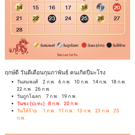
ฤกษ์ดี วันดีเดือนกุมภาพันธ์ คนเกิดปีมะโรง
วันสมพงศ์ 2 ก.พ. 6 ก.พ. 10 ก.พ. 14 ก.พ. 18 ก.พ.
22 ก.พ. 26 ก.พ.
วันถูกโฉลก 7 ก.พ. 19 ก.พ.
วันชง (ปะทะ) 8 ก.พ. 20 ก.พ.
วันให้ร้าย 1 ก.พ. 11 ก.พ. 13 ก.พ. 23 ก.พ. 25
ก.พ.