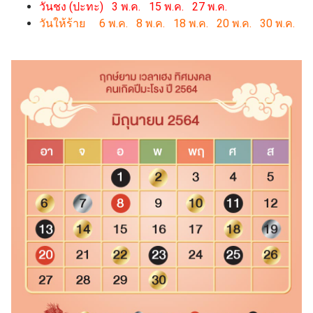
วันชง (ปะทะ) 3 พ.ค. 15 พ.ค. 27 พ.ค.
วันให้ร้าย 6 พ.ค. 8 พ.ค. 18 พ.ค. 20 พ.ค. 30 พ.ค.