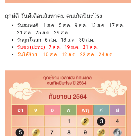
ฤกษ์ดี วันดีเดือนสิงหาคม คนเกิดปีมะโรง
วันสมพงศ์ 1 ส.ค. 5 ส.ค. 9 ส.ค. 13 ส.ค. 17 ส.ค.
21 ส.ค. 25 ส.ค. 29 ส.ค.
วันถูกโฉลก 6 ส.ค. 18 ส.ค. 30 ส.ค.
วันชง (ปะทะ) 7 ส.ค. 19 ส.ค. 31 ส.ค.
วันให้ร้าย 10 ส.ค. 12 ส.ค. 22 ส.ค. 24 ส.ค.