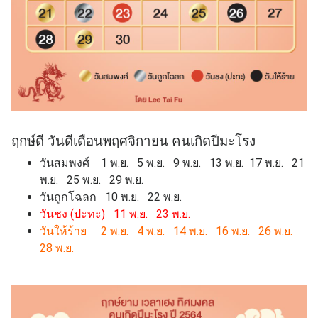
ฤกษ์ดี วันดีเดือนพฤศจิกายน คนเกิดปีมะโรง
วันสมพงศ์ 1 พ.ย. 5 พ.ย. 9 พ.ย. 13 พ.ย. 17 พ.ย. 21
พ.ย. 25 พ.ย. 29 พ.ย.
วันถูกโฉลก 10 พ.ย. 22 พ.ย.
วันชง (ปะทะ) 11 พ.ย. 23 พ.ย.
วันให้ร้าย 2 พ.ย. 4 พ.ย. 14 พ.ย. 16 พ.ย. 26 พ.ย.
28 พ.ย.