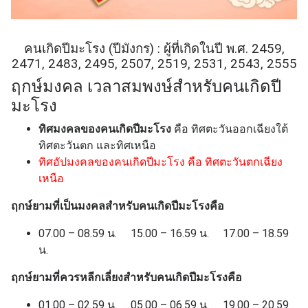
คนเกิดปีมะโรง (ปีมังกร) : ผู้ที่เกิดในปี พ.ศ. 2459,
2471, 2483, 2495, 2507, 2519, 2531, 2543, 2555
ฤกษ์มงคล เวลาสมพงษ์สำหรับคนเกิดปี
มะโรง
ทิศมงคลของคนเกิดปีมะโรง
คือ ทิศตะวันออกเฉียงใต้
ทิศตะวันตก และทิศเหนือ
ทิศอัปมงคลของคนเกิดปีมะโรง คือ ทิศตะวันตกเฉียง
เหนือ
ฤกษ์ยามที่เป็นมงคลสำหรับคนเกิดปีมะโรงคือ
07.00 – 08.59 น. 15.00 – 16.59 น. 17.00 – 18.59
น.
ฤกษ์ยามที่ควรหลีกเลี่ยงสำหรับคนเกิดปีมะโรงคือ
01.00 – 02.59 น. 05.00 – 06.59 น. 19.00 – 20.59