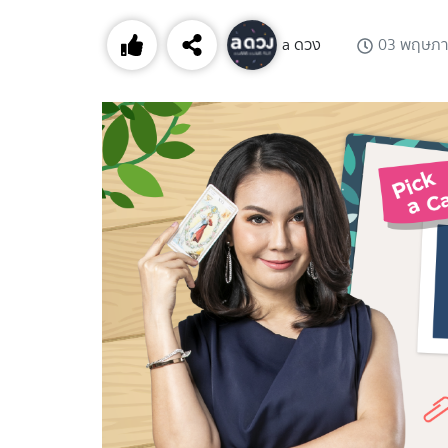
a ดวง
03 พฤษภา