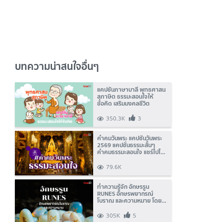
บทความน่าสนใจอื่นๆ
แคปชั่นภาษาบาลี พุทธศาสน
สุภาษิต ธรรมะสอนใจให้
ข้อคิด เสริมมงคลชีวิต
350.3K
3
คำคมวันพระ แคปชั่นวันพระ
2569 แคปชั่นธรรมะสั้นๆ
คำคมธรรมะสอนใจ แชร์ไปได้
บุญ!
79.6K
ทำความรู้จัก อักษรรูน
RUNES อักษรพยากรณ์
โบราณ และความหมาย โดย
TrueID Horoscope
305K
5