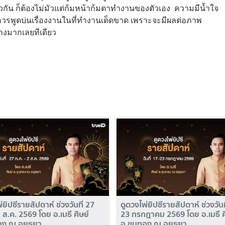
ยวกัน ก็ต้องไม่มัวแต่ก้มหน้าก้มตาทำงานของตัวเอง ความมีน้ำใจ
่ควรพูดบ่นเรื่องงานในที่ทำงานเด็ดขาด เพราะจะมีผลต่อภาพ
างมากเลยทีเดียว
่ยิปซีรายสัปดาห์ ช่วงวันที่ 27
ดูดวงไพ่ยิปซีรายสัปดาห์ ช่วงวันท
2 ส.ค. 2569 โดย อ.เมธี ศิษย์
23 กรกฎาคม 2569 โดย อ.เมธี ศ
อง ณ อยุธยา
อ.ขุนทอง ณ อยุธยา