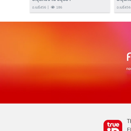
อ.เมธี456
186
อ.เมธี456
T
E