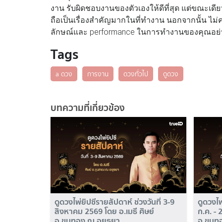
งาน รับผิดชอบงานของตัวเองให้ดีที่สุด แต่ขณะเดี
ถือเป็นเรื่องสำคัญมากในที่ทำงาน นอกจากนั้น ไม
ลักษณ์และ performance ในการทำงานของคุณอย่
Tags
a ดวง
การงาน
ดวงทั่วไป
ดูดวง
บทความที่เกี่ยวข้อง
ดูดวงไพ่ยิปซีรายสัปดาห์ ช่วงวันที่ 3-9
ดูดวงไพ
สิงหาคม 2569 โดย อ.เมธี ศิษย์
ก.ค. - 
อ.ขุนทอง ณ อยุธยา
อ.ขุนท