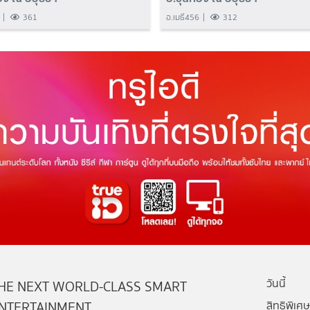
361
อ.เมธี456
312
วันนี้
HE NEXT WORLD-CLASS SMART
NTERTAINMENT
สิทธิพิเศษ