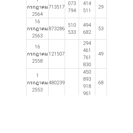
073
414
กรกฎาคม
713517
29
794
511
2564
16
510
494
กรกฎาคม
873286
53
533
682
2563
294
16
461
กรกฎาคม
121507
49
761
2558
830
450
1
893
กรกฎาคม
480239
68
918
2553
961
005
16
177
กรกฎาคม
000816
94
356
2552
836
สถิติเลขท้าย 2 ตัวออกวันพฤหัสบดีเดือน