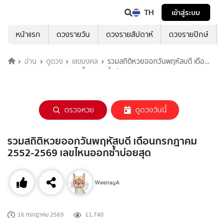
TH
เข้าสู่ระบบ
หน้าแรก
ดวงรายวัน
ดวงรายสัปดาห์
ดวงรายปักษ์
อ่าน
ดูดวง
เลขมงคล
รวมสถิติหวยออกวันพฤหัสบดี เดือน
กรกฎาคม 2552-2569 เลขไหนออกซ้ำบ่อยสุด
ตรวจหวย
ดูดวงวันนี้
รวมสถิติหวยออกวันพฤหัสบดี เดือนกรกฎาคม
2552-2569 เลขไหนออกซ้ำบ่อยสุด
WeenayA
16 กรกฎาคม 2569
11,740