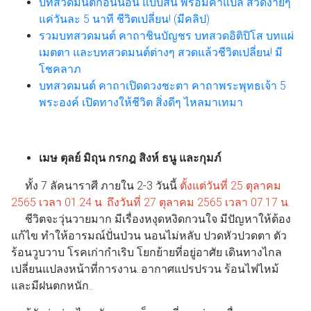
บทสวดมนต์ก่อนนอน แบบสั้น พร้อมคำแปล สวดง่ายๆ
แค่วันละ 5 นาที ชีวิตเปลี่ยน! (มีคลิป)
รวมบทสวดมนต์ คาถาชินบัญชร บทสวดอิติปิโส บทแผ่
เมตตา และบทสวดมนต์ต่างๆ สวดแล้วชีวิตเปลี่ยน! มี
โชคลาภ
บทสวดมนต์ คาถาเปิดดวงชะตา คาถาพระพุทธเจ้า 5
พระองค์ เปิดทางให้ชีวิต สิ่งดีๆ ไหลมาเทมา
เมษ ตุลย์ มิถุน กรกฎ สิงห์ ธนู และกุมภ์
ทั้ง 7 ลัคนาราศี ภายใน 2-3 วันนี้
ตั้งแต่วันที่ 25 ตุลาคม
2565 เวลา 01.24 น. ถึงวันที่ 27 ตุลาคม 2565 เวลา 07.17 น.
ชีวิตจะวุ่นวายมาก มีเรื่องหงุดหงิดกวนใจ มีปัญหาให้ต้อง
แก้ไข ทำให้อารมณ์ปั่นป่วน นอนไม่หลับ ปวดหัวปวดตา ตัว
ร้อนวูบวาบ โรคเก่ากำเริบ โยกย้ายที่อยู่อาศัย เดินทางไกล
เปลี่ยนแปลงหน้าที่การงาน..อากาศแปรปรวน ร้อนไฟไหม้
และมีฝนตกหนัก..