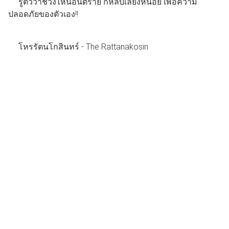
รู้ตัวว่าช่วงไหนอันตราย ก็หลบเลี่ยงหน่อย เพื่อความ
ปลอดภัยของตัวเอง!!
โหรรัตนโกสินทร์ - The Rattanakosin
ขึ้น ๑ ค่ำ เดือน ๑๒ ปีขาล