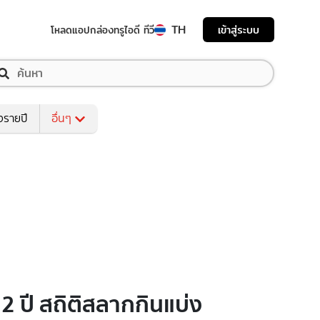
TH
เข้าสู่ระบบ
โหลดแอป
กล่องทรูไอดี ทีวี
งรายปี
อื่นๆ
32 ปี สถิติสลากกินแบ่ง