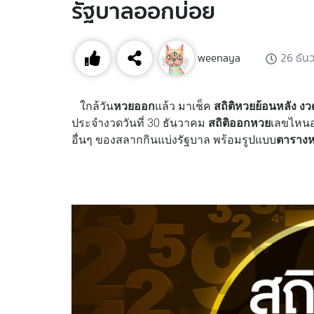
รัฐบาลออกบ่อย
weenaya
26 ธัน
ใกล้วัน
หวยออก
แล้ว มาเช็ค
สถิติหวยย้อนหลัง
งว
ประจำงวดวันที่ 30 ธันวาคม
สถิติออกหวย
เลขไหนอ
อื่นๆ ของสลากกินแบ่งรัฐบาล พร้อมรูปแบบ
ตาราง