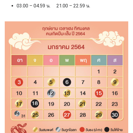
03.00 – 04.59 น. 21.00 – 22.59 น.