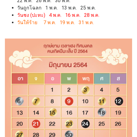
22 พ.ค. 26 พ.ค. 30 พ.ค.
วันถูกโฉลก 1 พ.ค. 13 พ.ค. 25 พ.ค.
วันชง (ปะทะ) 4 พ.ค. 16 พ.ค. 28 พ.ค.
วันให้ร้าย 7 พ.ค. 19 พ.ค. 31 พ.ค.