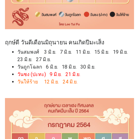
ฤกษ์ดี วันดีเดือนมิถุนายน คนเกิดปีมะเส็ง
วันสมพงศ์ 3 มิ.ย. 7 มิ.ย. 11 มิ.ย. 15 มิ.ย. 19 มิ.ย.
23 มิ.ย. 27 มิ.ย.
วันถูกโฉลก 6 มิ.ย. 18 มิ.ย. 30 มิ.ย.
วันชง (ปะทะ) 9 มิ.ย. 21 มิ.ย.
วันให้ร้าย 12 มิ.ย. 24 มิ.ย.