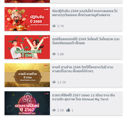
เปิดปฏิทินจีน 2569 รวมวันไหว้ เทศกาลมงคล ไม่
พลาดทุกวันมงคล เช็กด่วนสายมูห้ามพลาด
5.7K
ฤกษ์ซื้อลอตเตอรี่ปี 2569 วันไหนดี วันไหนรวย รวม
วันธงชัยตลอดปี เช็กเลย
5.8K
ยามดี ยามร้าย 2566 ทิศให้โชคลาภวันนี้ ตาม
ศาสตร์โบราณ เช็กเองได้ง่ายๆ
12.3K
ดวงราศีสิงห์ปี 2567 ตลอด 12 เดือน งาน เงิน
ความรัก สุขภาพ โดย Alvisoat My Tarot
1.5K
1