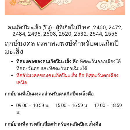
คนเกิดปีมะเส็ง (ปีงู) : ผู้ที่เกิดในปี พ.ศ. 2460, 2472,
2484, 2496, 2508, 2520, 2532, 2544, 2556
ฤกษ์มงคล เวลาสมพงษ์สำหรับคนเกิดปี
มะเส็ง
ทิศมงคลของคนเกิดปีมะเส็ง คื
อ ทิศตะวันออกเฉียงใต้
ทิศตะวันตก และทิศตะวันตกเฉียงใต้
ทิศอัปมงคลของคนเกิดปีมะเส็ง คือ ทิศตะวันตกเฉียง
เหนือ
ฤกษ์ยามที่เป็นมงคลสำหรับคนเกิดปีมะเส็งคือ
09.00 – 10.59 น. 15.00 – 16.59 น. 17.00 – 18.59
น.
ฤกษ์ยามที่ควรหลีกเลี่ยงสำหรับคนเกิดปีมะเส็งคือ