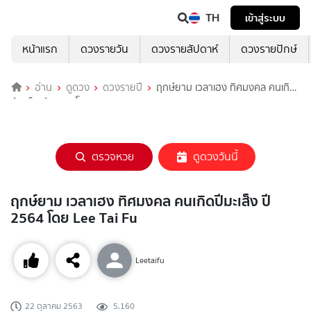
TH
เข้าสู่ระบบ
หน้าแรก
ดวงรายวัน
ดวงรายสัปดาห์
ดวงรายปักษ์
อ่าน
ดูดวง
ดวงรายปี
ฤกษ์ยาม เวลาเฮง ทิศมงคล คนเกิด
ปีมะเส็ง ปี 2564 โดย Lee Tai Fu
ตรวจหวย
ดูดวงวันนี้
ฤกษ์ยาม เวลาเฮง ทิศมงคล คนเกิดปีมะเส็ง ปี
2564 โดย Lee Tai Fu
Leetaifu
22 ตุลาคม 2563
5,160