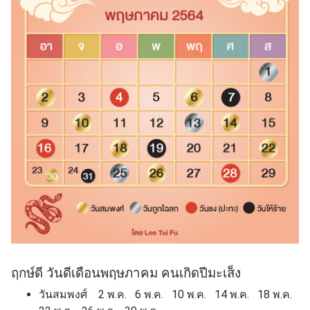
ฤกษ์ดี วันดีเดือนพฤษภาคม คนเกิดปีมะเส็ง
วันสมพงศ์ 2 พ.ค. 6 พ.ค. 10 พ.ค. 14 พ.ค. 18 พ.ค.