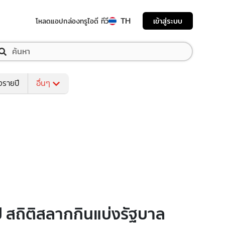
TH
เข้าสู่ระบบ
โหลดแอป
กล่องทรูไอดี ทีวี
งรายปี
อื่นๆ
ี สถิติสลากกินแบ่งรัฐบาล