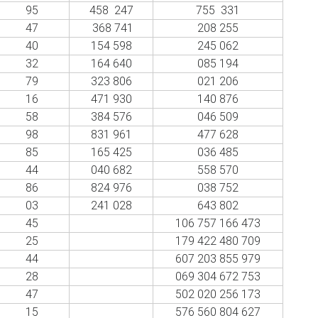
95
458 247
755 331
47
368 741
208 255
40
154 598
245 062
32
164 640
085 194
79
323 806
021 206
16
471 930
140 876
58
384 576
046 509
98
831 961
477 628
85
165 425
036 485
44
040 682
558 570
86
824 976
038 752
03
241 028
643 802
45
106 757 166 473
25
179 422 480 709
44
607 203 855 979
28
069 304 672 753
47
502 020 256 173
15
576 560 804 627