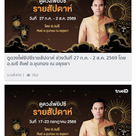
ดูดวงไพ่ยิปซีรายสัปดาห์ ช่วงวันที่ 27 ก.ค. - 2 ส.ค. 2569 โดย
อ.เมธี ศิษย์ อ.ขุนทอง ณ อยุธยา
อ.เมธี456
362