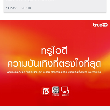
อ.เมธี456
410