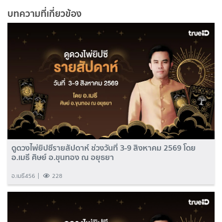
บทความที่เกี่ยวข้อง
ดูดวงไพ่ยิปซีรายสัปดาห์ ช่วงวันที่ 3-9 สิงหาคม 2569 โดย
อ.เมธี ศิษย์ อ.ขุนทอง ณ อยุธยา
อ.เมธี456
228