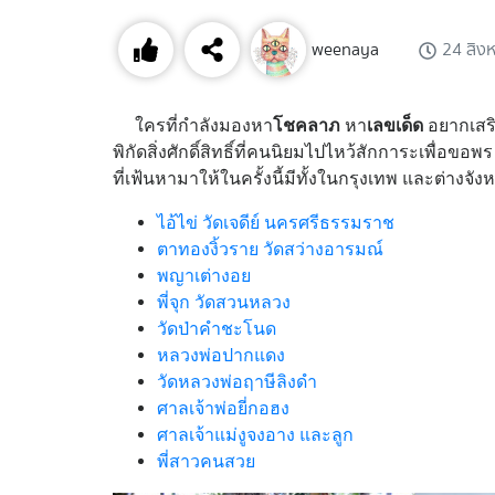
weenaya
24 สิง
ใครที่กำลังมองหา
โชคลาภ
หา
เลขเด็ด
อยากเสริ
พิกัดสิ่งศักดิ์สิทธิ์ที่คนนิยมไปไหว้สักการะเพื่อข
ที่เฟ้นหามาให้ในครั้งนี้มีทั้งในกรุงเทพ และต่างจ
ไอ้ไข่ วัดเจดีย์ นครศรีธรรมราช
ตาทองงิ้วราย วัดสว่างอารมณ์
พญาเต่างอย
พี่จุก วัดสวนหลวง
วัดป่าคำชะโนด
หลวงพ่อปากแดง
วัดหลวงพ่อฤาษีลิงดำ
ศาลเจ้าพ่อยี่กอฮง
ศาลเจ้าแม่งูจงอาง และลูก
พี่สาวคนสวย