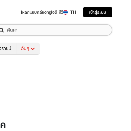
TH
เข้าสู่ระบบ
โหลดแอป
กล่องทรูไอดี ทีวี
งรายปี
อื่นๆ
ชค