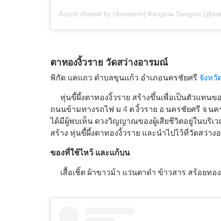
A post shared by (Aomaem) Kanjana Sangsoi (@s
ตาทองงิ้วราย วัดสว่างอารมณ์
พิกัด แคแถว ตำบลขุนแก้ว อำเภอนครชัยศรี
จังหว
หุ่นขี้ผึ้งตาทองงิ้วราย สร้างขึ้นเพื่อเป็นตัวแทน
ถนนข้ามทางรถไฟ ม.4 ต.งิ้วราย อ.นครชัยศรี จ.นครปฐ
ได้มีผู้พบเห็น ดวงวิญญาณของผู้เสียชีวิตอยู่ในบริเ
สร้าง หุ่นขี้ผึ้งตาทองงิ้วราย และนำไปไว้ที่วัดสว
ของที่ใช้ไหว้ และแก้บน
เสื้อเชิ้ต ผ้าขาวม้า แว่นตาดำ ข้าวสาร สร้อยทอง