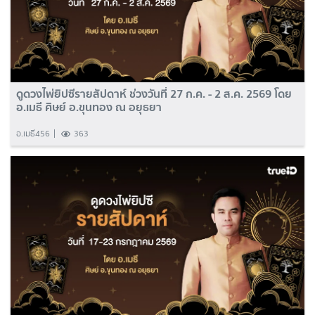
ดูดวงไพ่ยิปซีรายสัปดาห์ ช่วงวันที่ 27 ก.ค. - 2 ส.ค. 2569 โดย
อ.เมธี ศิษย์ อ.ขุนทอง ณ อยุธยา
อ.เมธี456
363