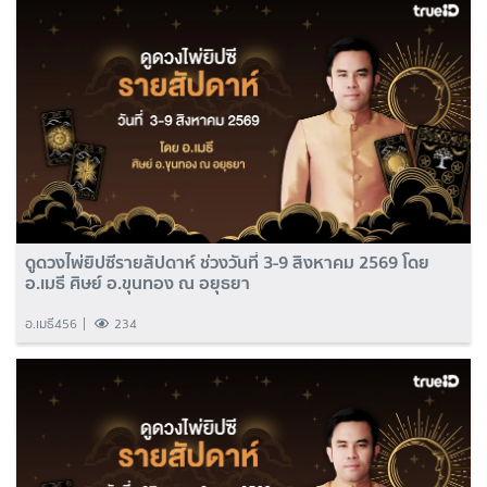
ดูดวงไพ่ยิปซีรายสัปดาห์ ช่วงวันที่ 3-9 สิงหาคม 2569 โดย
อ.เมธี ศิษย์ อ.ขุนทอง ณ อยุธยา
อ.เมธี456
234