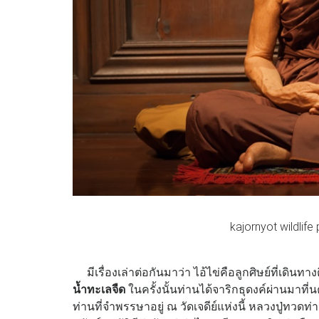
kajornyot wildlif
มีเรื่องเล่าต่อกันมาว่า ไอ้ไข่คือลูกศิษย์ที่เดินท
น้ำทะเลจืด
ในครั้งนั้นท่านได้จาริกธุดงค์ผ่านมาท
ท่านที่จำพรรษาอยู่ ณ วัดเจดีย์แห่งนี้ หลวงปู่ทวด