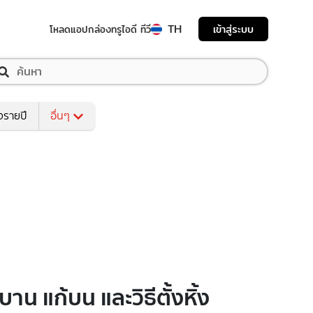
TH
เข้าสู่ระบบ
โหลดแอป
กล่องทรูไอดี ทีวี
งรายปี
อื่นๆ
าน แก้บน และวิธีตั้งหิ้ง