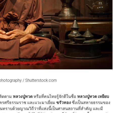
e photography / Shutterstock.com
างติดตาม
หลวงปู่ทวด
หรือที่คนไทยรู้จักดีในชื่อ
หลวงปู่ทวด เหยียบ
ี่นครศรีธรรมราช และแวะมาเยี่ยม
ขรัวทอง
ซึ่งเป็นสหายธรรมของ
ท่านทราบด้วยญาณวิถีว่าที่แห่งนี้เป็นศาสนสถานที่สำคัญ และมี