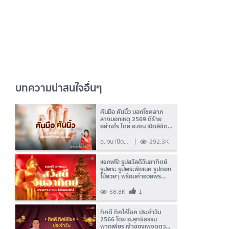
บทความน่าสนใจอื่นๆ
คันมือ คันนิ้ว บอกโชคลาภ
ลางบอกเหตุ 2569 ดีร้าย
อย่างไร โดย อ.เจน เปิดลิขิต
ธูปพยากรณ์
อ.เจน เปิด
292.3K
ลิขิต ธูป
พยากรณ์
แจกฟรี! รูปสวัสดีวันอาทิตย์
รูปพระ รูปพระพิฆเนศ รูปดอก
ไม้สวยๆ พร้อมคำอวยพร
คิดถึงห่วงใย
68.8K
1
ทิศดี ทิศให้โชค ประจำวัน
2566 โดย อ.สุทธิธรรม
พากเพียร เจ้าของเพจดูดวง