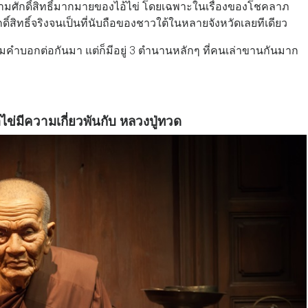
่าความศักดิ์สิทธิ์มากมายของไอ้ไข่ โดยเฉพาะในเรื่องของโชคลาภ
กดิ์สิทธิ์จริงจนเป็นที่นับถือของชาวใต้ในหลายจังหวัดเลยทีเดียว
ำบอกต่อกันมา แต่ก็มีอยู่ 3 ตำนานหลักๆ ที่คนเล่าขานกันมาก
อ้ไข่มีความเกี่ยวพันกับ หลวงปู่ทวด