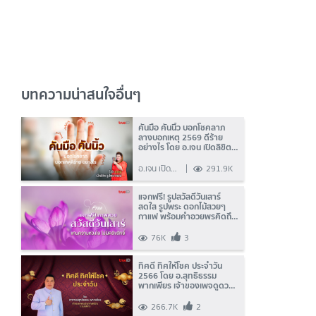
บทความน่าสนใจอื่นๆ
คันมือ คันนิ้ว บอกโชคลาภ
ลางบอกเหตุ 2569 ดีร้าย
อย่างไร โดย อ.เจน เปิดลิขิต
ธูปพยากรณ์
อ.เจน เปิด
291.9K
ลิขิต ธูป
พยากรณ์
แจกฟรี! รูปสวัสดีวันเสาร์
สดใส รูปพระ ดอกไม้สวยๆ
กาแฟ พร้อมคำอวยพรคิดถึง
ห่วงใย ปี 2568
76K
3
ทิศดี ทิศให้โชค ประจำวัน
2566 โดย อ.สุทธิธรรม
พากเพียร เจ้าของเพจดูดวง
โหราศาสตร์ไทยระบบรังสีดาว
266.7K
2