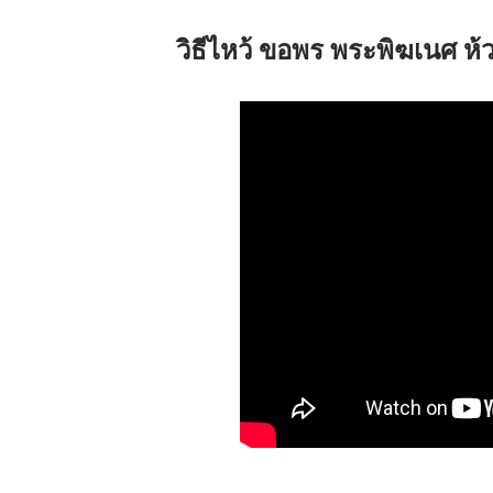
วิธีไหว้ ขอพร พระพิฆเนศ ห้ว