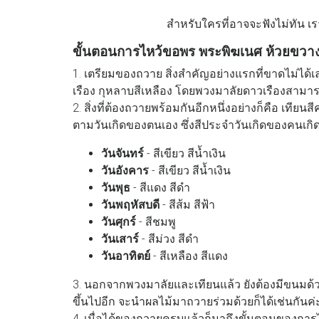
สำหรับใครที่อาจจะฟังไม่ทัน เรา
ขั้นตอนการไหว้ขอพร พระพิฆเนศ ห้วยขวา
1. เตรียมของถวาย สิ่งสำคัญอย่างแรกที่ขาดไม่ได้เ
เรือง กุหลาบสีเหลือง โดยพวงมาลัยดาวเรืองสามารถ
2. สิ่งที่ต้องถวายพร้อมกันอีกหนึ่งอย่างก็คือ เทียนส
ตามวันเกิดของตนเอง ซึ่งสีประจำวันเกิดของคนเกิดแ
วันจันทร์
- สีเขียว สีน้ำเงิน
วันอังคาร
- สีเขียว สีน้ำเงิน
วันพุธ
- สีแดง สีดำ
วันพฤหัสบดี
- สีส้ม สีฟ้า
วันศุกร์
- สีชมพู
วันเสาร์
- สีม่วง สีดำ
วันอาทิตย์
- สีเหลือง สีแดง
3. นอกจากพวงมาลัยและเทียนแล้ว ยังต้องมีขนมด้วยค่
ขึ้นไปอีก จะนำผลไม้มาถวายร่วมด้วยก็ได้เช่นกันค่
4. เมื่อได้ของถวายครบแล้วก็มาถึงขั้นตอนของการไห