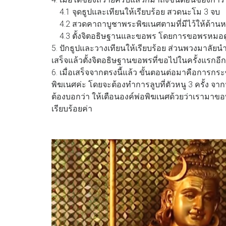
4.1 จุดธูปและเทียนให้เรียบร้อย สวดนะโม 3 จบ
4.2 สวดคาถาบูชาพระพิฆเนศตามที่มีไว้ให้ด้านห
4.3 ตั้งจิตอธิษฐานและขอพร โดยการขอพรหมอดูต๊
5. ปักธูปและวางเทียนให้เรียบร้อย ส่วนพวงมาลัยนำ
เสร็จแล้วตั้งจิตอธิษฐานขอพรที่ขอไปในครั้งแรกอีกค
6. เมื่อเสร็จจากตรงนี้แล้ว ขั้นตอนต่อมาคือการกร
พิฆเนศค่ะ โดยจะต้องทำการลูบที่ตัวหนู 3 ครั้ง จากน
ต้องบอกว่า ให้เตือนองค์พ่อพิฆเนศด้วยว่าเรามาขอพรเ
เรียบร้อยค่า