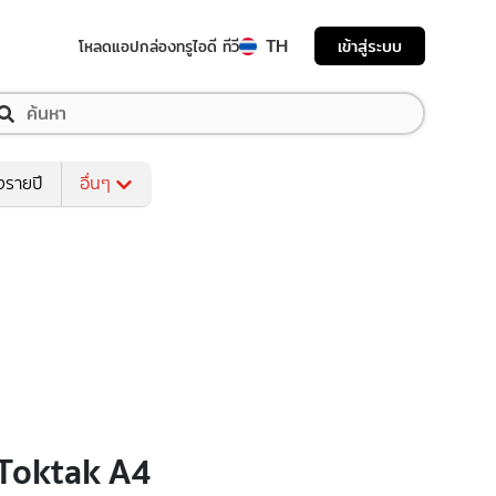
TH
เข้าสู่ระบบ
โหลดแอป
กล่องทรูไอดี ทีวี
งรายปี
อื่นๆ
ู Toktak A4