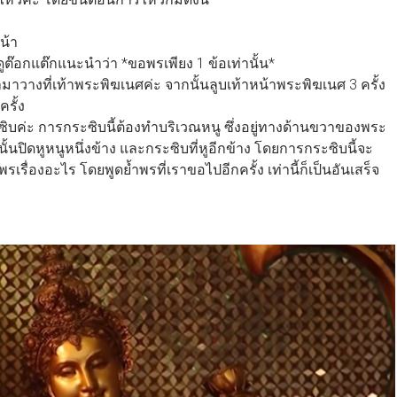
น้า
อกแต๊กแนะนำว่า *ขอพรเพียง 1 ข้อเท่านั้น*
มาวางที่เท้าพระพิฆเนศค่ะ จากนั้นลูบเท้าหน้าพระพิฆเนศ 3 ครั้ง
รั้ง
ะซิบค่ะ การกระซิบนี้ต้องทำบริเวณหนู ซึ่งอยู่ทางด้านขวาของพระ
ั้นปิดหูหนูหนึ่งข้าง และกระซิบที่หูอีกข้าง โดยการกระซิบนี้จะ
รื่องอะไร โดยพูดย้ำพรที่เราขอไปอีกครั้ง เท่านี้ก็เป็นอันเสร็จ