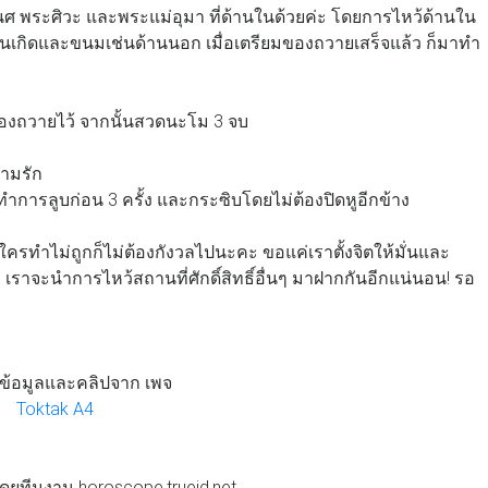
นศ พระศิวะ และพระแม่อุมา ที่ด้านในด้วยค่ะ โดยการไหว้ด้านใน
มวันเกิดและขนมเช่นด้านนอก เมื่อเตรียมของถวายเสร็จแล้ว ก็มาทำ
ของถวายไว้ จากนั้นสวดนะโม 3 จบ
วามรัก
ารลูบก่อน 3 ครั้ง และกระซิบโดยไม่ต้องปิดหูอีกข้าง
าใครทำไม่ถูกก็ไม่ต้องกังวลไปนะคะ ขอแค่เราตั้งจิตให้มั่นและ
ราจะนำการไหว้สถานที่ศักดิ์สิทธิ์อื่นๆ มาฝากกันอีกแน่นอน! รอ
ข้อมูลและคลิปจาก เพจ
Toktak A4
โดยทีมงาน horoscope.trueid.net