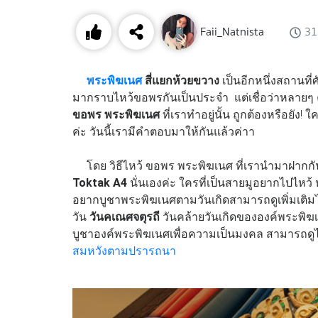
Faii_Natnista
31
พระพิฆเนศ
สี่แยกห้วยขวาง
เป็นอีกหนึ่งสถานที่
มากราบไหว้ขอพรกันเป็นประจำ แต่เชื่อว่าหลายๆ 
ขอพร
พระพิฆเนศ
ที่เราทำอยู่นั้น ถูกต้องหรือยัง!
ค่ะ วันนี้เรามีคำตอบมาให้กันแล้วค่าา
โดย วิธีไหว้ ขอพร พระพิฆเนศ ที่เรานำมาฝากกัน
Toktak A4
นั่นเองค่ะ ใครที่เป็นสายมูอยากไปไหว้ 
อยากบูชาพระพิฆเนศตามวันเกิดสามารถดูเพิ่มเติมได
วัน
วันคเณศจตุรถี
วันคล้ายวันเกิดขององค์พระพิฆเน
บูชาองค์พระพิฆเนศเพื่อความเป็นมงคล สามารถดูได้
สมหวังตามปรารถนา