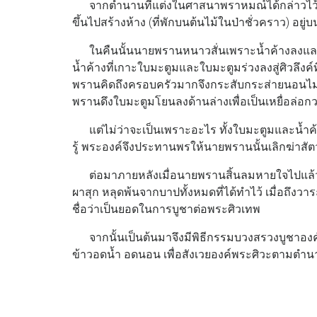
จากตำนานที่แต่งในศาสนาพราหมณ์ได้กล่าวไว้ว่า
ขึ้นไปสร้างห้าง (ที่พักบนต้นไม้ในป่าชั่วคราว) อยู
ในคืนนั้นนายพรานหนาวสั่นเพราะน้ำค้างลงและห
น้ำค้างที่เกาะใบมะตูมและใบมะตูมร่วงลงสู่ศิวลึงค์
พรานคิดถึงครอบครัวมากจึงกระสับกระส่ายนอนไม่
พรานดึงใบมะตูมโยนลงด้านล่างเพื่อเป็นเหยื่อล่อก
แต่ไม่ว่าจะเป็นเพราะอะไร ทั้งใบมะตูมและน้ำค้า
รู้ พระองค์จึงประทานพรให้นายพรานนั้นเลิกฆ่าสัต
ต่อมาภายหลังเมื่อนายพรานสิ้นลมหายใจไปแล้ว ก
ผาสุก หลุดพ้นจากบาปทั้งหมดที่ได้ทําไว้ เมื่อถึง
ชื่อว่าเป็นยอดในการบูชาต่อพระศิวเทพ
จากนั้นเป็นต้นมาจึงมีพิธีกรรมบวงสรวงบูชาอง
ข้าวอดน้ำ อดนอน เพื่อสังเวยองค์พระศิวะตามตำนา