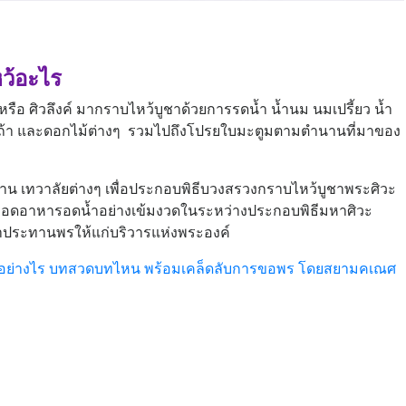
ว้อะไร
ือ ศิวลึงค์ มากราบไหว้บูชาด้วยการรดน้ำ น้ำนม นมเปรี้ยว น้ำ
 ขี้เถ้า และดอกไม้ต่างๆ รวมไปถึงโปรยใบมะตูมตามตำนานที่มาของ
 เทวาลัยต่างๆ เพื่อประกอบพิธีบวงสรวงกราบไหว้บูชาพระศิวะ
าจะอดอาหารอดน้ำอย่างเข้มงวดในระหว่างประกอบพิธีมหาศิวะ
จมาประทานพรให้แก่บริวารแห่งพระองค์
าอย่างไร บทสวดบทไหน พร้อมเคล็ดลับการขอพร โดยสยามคเณศ