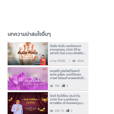
บทความน่าสนใจอื่นๆ
คันมือ คันนิ้ว บอกโชคลาภ
ลางบอกเหตุ 2569 ดีร้าย
อย่างไร โดย อ.เจน เปิดลิขิต
ธูปพยากรณ์
อ.เจน เปิดลิขิต
292K
ธูปพยากรณ์
แจกฟรี! รูปสวัสดีวันเสาร์
สดใส รูปพระ ดอกไม้สวยๆ
กาแฟ พร้อมคำอวยพรคิดถึง
ห่วงใย ปี 2568
76K
3
ทิศดี ทิศให้โชค ประจำวัน
2566 โดย อ.สุทธิธรรม
พากเพียร เจ้าของเพจดูดวง
โหราศาสตร์ไทยระบบรังสีดาว
266.7K
2