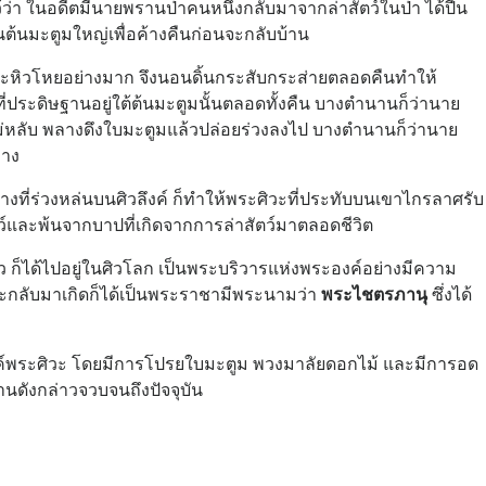
 ในอดีตมีนายพรานป่าคนหนึ่งกลับมาจากล่าสัตว์ในป่า ได้ปีน
่บนต้นมะตูมใหญ่เพื่อค้างคืนก่อนจะกลับบ้าน
ิวโหยอย่างมาก จึงนอนดิ้นกระสับกระส่ายตลอดคืนทำให้
ที่ประดิษฐานอยู่ใต้ต้นมะตูมนั้นตลอดทั้งคืน บางตำนานก็ว่านาย
หลับ พลางดึงใบมะตูมแล้วปล่อยร่วงลงไป บางตำนานก็ว่านาย
วาง
งที่ร่วงหล่นบนศิวลึงค์ ก็ทำให้พระศิวะที่ประทับบนเขาไกรลาศรับ
ว์และพ้นจากบาปที่เกิดจากการล่าสัตว์มาตลอดชีวิต
็ได้ไปอยู่ในศิวโลก เป็นพระบริวารแห่งพระองค์อย่างมีความ
วาระกลับมาเกิดก็ได้เป็นพระราชามีพระนามว่า
พระไชตรภานุ
ซึ่งได้
ค์พระศิวะ โดยมีการโปรยใบมะตูม พวงมาลัยดอกไม้ และมีการอด
นดังกล่าวจวบจนถึงปัจจุบัน