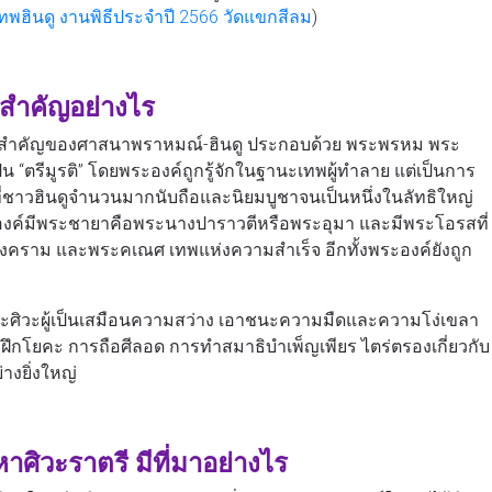
เทพฮินดู งานพิธีประจําปี 2566 วัดแขกสีลม
)
ามสำคัญอย่างไร
สำคัญของศาสนาพราหมณ์-ฮินดู ประกอบด้วย พระพรหม พระ
 “ตรีมูรติ” โดยพระองค์ถูกรู้จักในฐานะเทพผู้ทำลาย แต่เป็นการ
ที่ชาวฮินดูจำนวนมากนับถือและนิยมบูชาจนเป็นหนึ่งในลัทธิใหญ่
ะองค์มีพระชายาคือพระนางปาราวตีหรือพระอุมา และมีพระโอรสที่
สงคราม และพระคเณศ เทพแห่งความสำเร็จ อีกทั้งพระองค์ยังถูก
ิวะผู้เป็นเสมือนความสว่าง เอาชนะความมืดและความโง่เขลา
ฝึกโยคะ การถือศีลอด การทำสมาธิบำเพ็ญเพียร ไตร่ตรองเกี่ยวกับ
างยิ่งใหญ่
าศิวะราตรี มีที่มาอย่างไร