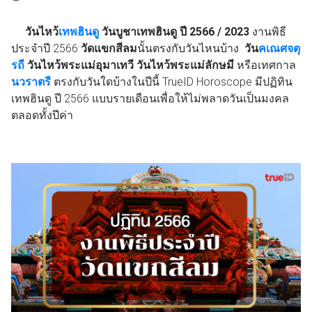
วันไหว้
เทพฮินดู
วันบูชาเทพฮินดู ปี 2566 / 2023
งานพิธี
ประจําปี 2566
วัดแขกสีลม
นั้นตรงกับวันไหนบ้าง
วัน
คเณศจตุ
รถี
วันไหว้พระแม่อุมาเทวี
วันไหว้พระแม่ลักษมี
หรือเทศกาล
นวราตรี
ตรงกับวันใดบ้างในปีนี้ TrueID Horoscope มีปฏิทิน
เทพฮินดู ปี 2566 แบบรายเดือนเพื่อให้ไม่พลาดวันเป็นมงคล
ตลอดทั้งปีค่า