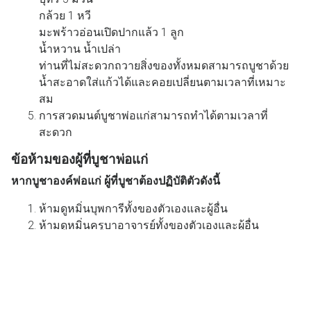
กล้วย 1 หวี
มะพร้าวอ่อนเปิดปากแล้ว 1 ลูก
น้ำหวาน น้ำเปล่า
ท่านที่ไม่สะดวกถวายสิ่งของทั้งหมดสามารถบูชาด้วย
น้ำสะอาดใส่แก้วได้และคอยเปลี่ยนตามเวลาที่เหมาะ
สม
การสวดมนต์บูชาพ่อแก่สามารถทำได้ตามเวลาที่
สะดวก
ข้อห้ามของผู้ที่บูชาพ่อแก่
หากบูชาองค์พ่อแก่ ผู้ที่บูชาต้องปฏิบัติตัวดังนี้
ห้ามดูหมิ่นบุพการีทั้งของตัวเองและผู้อื่น
ห้ามดูหมิ่นครูบาอาจารย์ทั้งของตัวเองและผู้อื่น
ห้ามอกตัญญู ห้ามเนรคุณต่อผู้ที่มีพระคุณ
ห้ามวางพ่อแก่ในที่สูงกว่าหรือเสมอกับพระพุธรูป
ห้ามวางพ่อแก่ที่ใต้บันได ปลายเตียง หน้าห้องน้ำ
ห้ามผิดศีลข้อ 3 ไม่ข้องเกี่ยวทางกามกับคนที่มีเจ้าของ
แล้ว