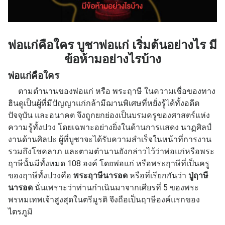
พ่อแก่คือใคร บูชาพ่อแก่ เริ่มต้นอย่างไร มี
ข้อห้ามอย่างไรบ้าง
พ่อแก่คือใคร
ตามตำนานของพ่อแก่ หรือ พระฤาษี ในความเชื่อของทาง
ฮินดูเป็นผู้ที่มีปัญญาแก่กล้ามีฌานพิเศษที่หยั่งรู้ได้ทั้งอดีต
ปัจจุบัน และอนาคต จึงถูกยกย่องเป็นบรมครูของศาสตร์แห่ง
ความรู้ทั้งปวง โดยเฉพาะอย่างยิ่งในด้านการแสดง นาฏศิลป์
งานด้านศิลปะ ผู้ที่บูชาจะได้รับความสำเร็จในหน้าที่การงาน
รวมถึงโชคลาภ และตามตำนานยังกล่าวไว้ว่าพ่อแก่หรือพระ
ฤาษีนั้นมีทั้งหมด 108 องค์ โดยพ่อแก่ หรือพระฤาษีที่เป็นครู
ของฤาษีทั้งปวงคือ
พระฤาษีนารอด
หรือที่เรียกกันว่า
ปู่ฤาษี
นารอด
นั่นเพราะว่าท่านกำเนินมาจากเศียรที่ 5 ของพระ
พรหมเทพเจ้าสูงสุดในตรีมูรติ จึงถือเป็นฤาษีองค์แรกของ
ไตรภูมิ