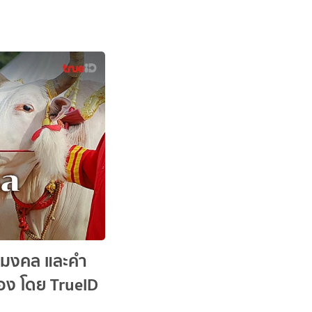
ชมงคล และคำ
มือง โดย TrueID