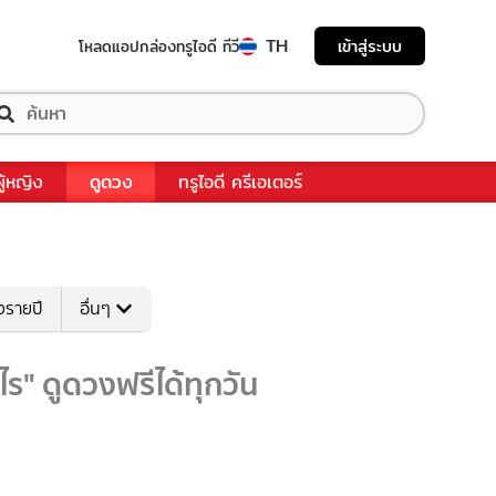
TH
เข้าสู่ระบบ
โหลดแอป
กล่องทรูไอดี ทีวี
ผู้หญิง
ดูดวง
ทรูไอดี ครีเอเตอร์
งรายปี
อื่นๆ
ร" ดูดวงฟรีได้ทุกวัน