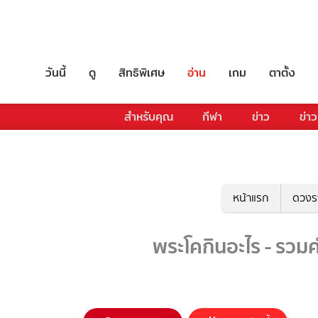
วันนี้
ดู
สิทธิพิเศษ
อ่าน
เกม
ตาตั้ง
สำหรับคุณ
กีฬา
ข่าว
ข่าว
หน้าแรก
ดวงร
พระโคกินอะไร - รวมค