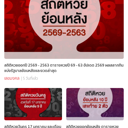
สถิติหวยออกปี 2569 - 2563 ตารางหวยปี 69 - 63 อัปเดต 2569 ผลสลากกิน
แบ่งรัฐบาลย้อนหลังและงวดล่าสุด
เลขมงคล
| 5 วันที่แล้ว
สถิติหวยวันครู 17 มกราคม และเดือน
สถิติหวยออกย้อนหลัง ตารางหวย