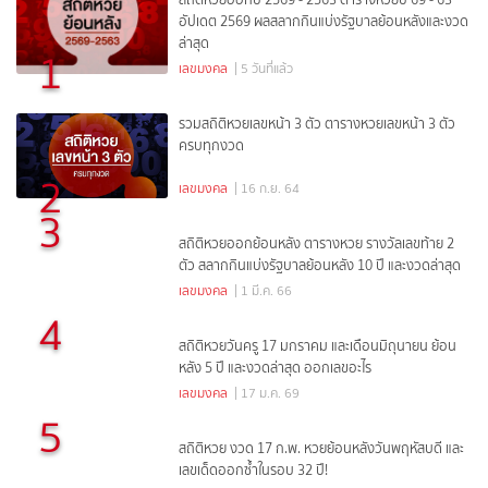
อัปเดต 2569 ผลสลากกินแบ่งรัฐบาลย้อนหลังและงวด
ล่าสุด
1
เลขมงคล
| 5 วันที่แล้ว
รวมสถิติหวยเลขหน้า 3 ตัว ตารางหวยเลขหน้า 3 ตัว
ครบทุกงวด
2
เลขมงคล
| 16 ก.ย. 64
3
สถิติหวยออกย้อนหลัง ตารางหวย รางวัลเลขท้าย 2
ตัว สลากกินแบ่งรัฐบาลย้อนหลัง 10 ปี และงวดล่าสุด
เลขมงคล
| 1 มี.ค. 66
4
สถิติหวยวันครู 17 มกราคม และเดือนมิถุนายน ย้อน
หลัง 5 ปี และงวดล่าสุด ออกเลขอะไร
เลขมงคล
| 17 ม.ค. 69
5
สถิติหวย งวด 17 ก.พ. หวยย้อนหลังวันพฤหัสบดี และ
เลขเด็ดออกซ้ำในรอบ 32 ปี!