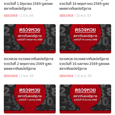
งวดวันที่ 1 มิถุนายน 2569 ดูสดผล
งวดวันที่ 16 พฤษภาคม 2569 ดูสด
สลากกินแบ่งรัฐบาล
ผลสลากกินแบ่งรัฐบาล
เลขมงคล
เลขมงคล
| 1 มิ.ย. 69
| 16 พ.ค. 69
ตรวจหวย ตรวจสลากกินแบ่งรัฐบาล
ตรวจหวย ตรวจสลากกินแบ่งรัฐบาล
งวดวันที่ 2 พฤษภาคม 2569 ดูสด
งวดวันที่ 16 เมษายน 2569 ดูสดผล
ผลสลากกินแบ่งรัฐบาล
สลากกินแบ่งรัฐบาล
เลขมงคล
เลขมงคล
| 2 พ.ค. 69
| 16 เม.ย. 69