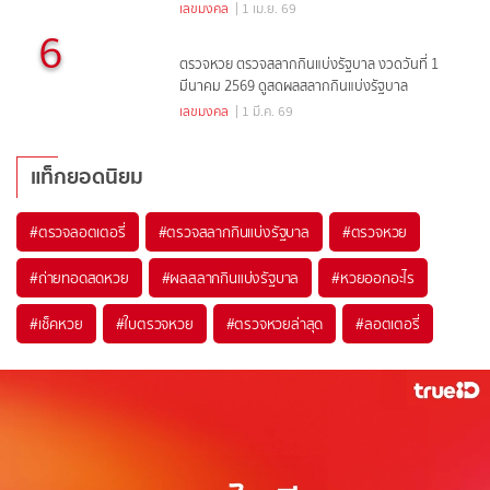
เลขมงคล
| 1 เม.ย. 69
6
ตรวจหวย ตรวจสลากกินแบ่งรัฐบาล งวดวันที่ 1
มีนาคม 2569 ดูสดผลสลากกินแบ่งรัฐบาล
เลขมงคล
| 1 มี.ค. 69
แท็กยอดนิยม
#
ตรวจลอตเตอรี่
#
ตรวจสลากกินแบ่งรัฐบาล
#
ตรวจหวย
#
ถ่ายทอดสดหวย
#
ผลสลากกินแบ่งรัฐบาล
#
หวยออกอะไร
#
เช็คหวย
#
ใบตรวจหวย
#
ตรวจหวยล่าสุด
#
ลอตเตอรี่