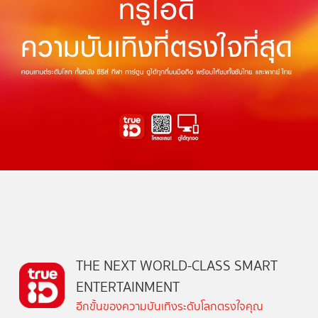
THE NEXT WORLD-CLASS SMART
ENTERTAINMENT
อีกขั้นของความบันเทิงระดับโลกตรงใจคุณ