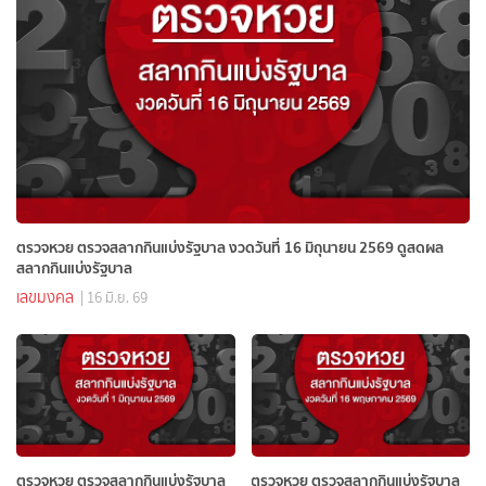
ตรวจหวย ตรวจสลากกินแบ่งรัฐบาล งวดวันที่ 16 มิถุนายน 2569 ดูสดผล
สลากกินแบ่งรัฐบาล
เลขมงคล
| 16 มิ.ย. 69
ตรวจหวย ตรวจสลากกินแบ่งรัฐบาล
ตรวจหวย ตรวจสลากกินแบ่งรัฐบาล