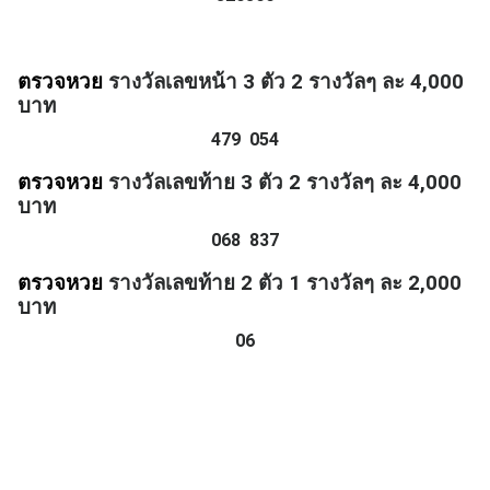
ตรวจหวย
รางวัลเลขหน้า 3 ตัว 2 รางวัลๆ ละ 4,000
บาท
479
054
ตรวจหวย
รางวัลเลขท้าย 3 ตัว 2 รางวัลๆ ละ 4,000
บาท
068
837
ตรวจหวย
รางวัลเลขท้าย
2 ตัว 1 รางวัลๆ ละ 2,000
บาท
06