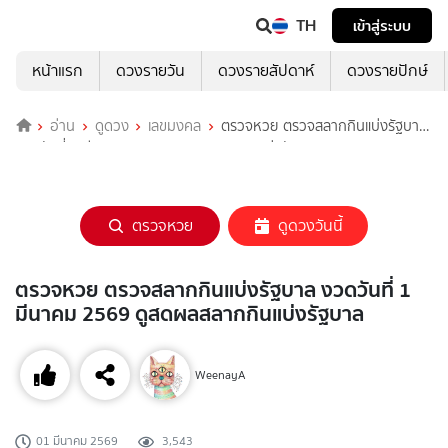
TH
เข้าสู่ระบบ
หน้าแรก
ดวงรายวัน
ดวงรายสัปดาห์
ดวงรายปักษ์
อ่าน
ดูดวง
เลขมงคล
ตรวจหวย ตรวจสลากกินแบ่งรัฐบาล
งวดวันที่ 1 มีนาคม 2569 ดูสดผลสลากกินแบ่งรัฐบาล
ตรวจหวย
ดูดวงวันนี้
ตรวจหวย ตรวจสลากกินแบ่งรัฐบาล งวดวันที่ 1
มีนาคม 2569 ดูสดผลสลากกินแบ่งรัฐบาล
WeenayA
01 มีนาคม 2569
3,543