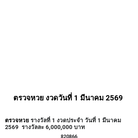
ตรวจหวย งวดวันที่ 1 มีนาคม 2569
ตรวจหวย
รางวัลที่
1 งวดประจำ วันที่ 1 มีนาคม
2569 รางวัลละ 6,000,000 บาท
820866