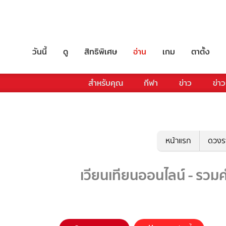
วันนี้
ดู
สิทธิพิเศษ
อ่าน
เกม
ตาตั้ง
สำหรับคุณ
กีฬา
ข่าว
ข่าว
หน้าแรก
ดวงร
เวียนเทียนออนไลน์ - รวมค