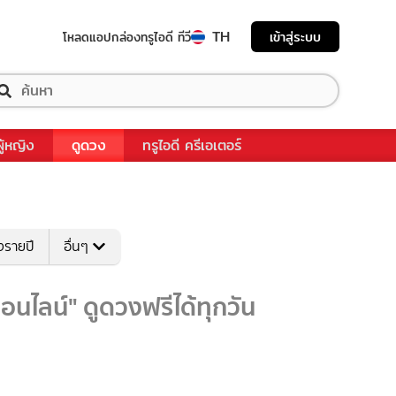
TH
เข้าสู่ระบบ
โหลดแอป
กล่องทรูไอดี ทีวี
ผู้หญิง
ดูดวง
ทรูไอดี ครีเอเตอร์
งรายปี
อื่นๆ
อนไลน์" ดูดวงฟรีได้ทุกวัน