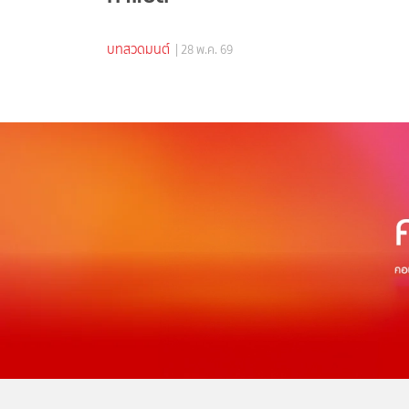
บทสวดมนต์
| 28 พ.ค. 69