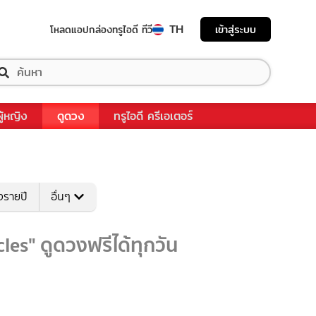
TH
เข้าสู่ระบบ
โหลดแอป
กล่องทรูไอดี ทีวี
ผู้หญิง
ดูดวง
ทรูไอดี ครีเอเตอร์
งรายปี
อื่นๆ
les" ดูดวงฟรีได้ทุกวัน