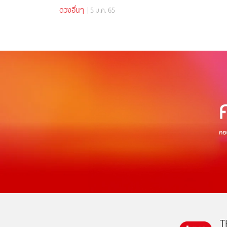
ดวงอื่นๆ
| 5 ม.ค. 65
T