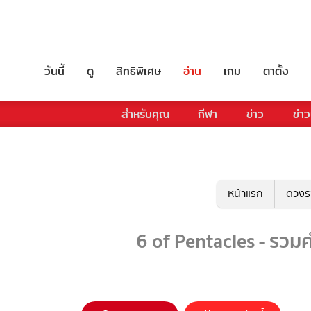
วันนี้
ดู
สิทธิพิเศษ
อ่าน
เกม
ตาตั้ง
สำหรับคุณ
กีฬา
ข่าว
ข่าว
หน้าแรก
ดวงร
6 of Pentacles - รวมค