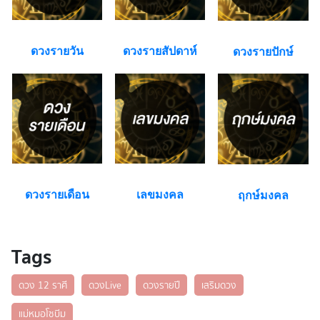
ดวงรายวัน
ดวงรายสัปดาห์
ดวงรายปักษ์
ดวงรายเดือน
เลขมงคล
ฤกษ์มงคล
Tags
ดวง 12 ราศี
ดวงLive
ดวงรายปี
เสริมดวง
แม่หมอโซบีม