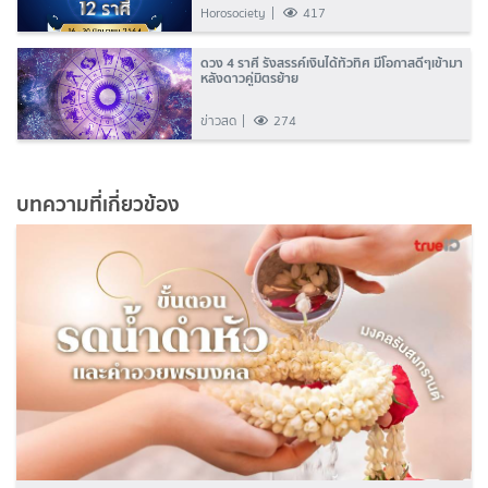
Horosociety
417
ดวง 4 ราศี รังสรรค์เงินได้ทั่วทิศ มีโอกาสดีๆเข้ามา
หลังดาวคู่มิตรย้าย
ข่าวสด
274
บทความที่เกี่ยวข้อง