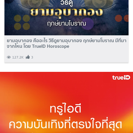
ยามอุบากอง คืออะไร วิธีดูยามอุบากอง ฤกษ์ยามโบราณ มีที่มา
จากไหน โดย TrueID Horoscope
127.2K
3