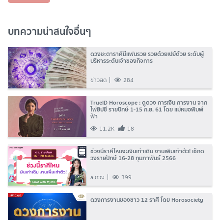
บทความน่าสนใจอื่นๆ
ดวงชะตาราศีมีแฟนรวย รวยด้วยเปย์ด้วย ระดับผู้
บริหารระดับเจ้าของกิจการ
ข่าวสด
284
TrueID Horoscope : ดูดวง การเงิน การงาน จาก
ไพ่ยิปซี รายปักษ์ 1-15 ก.ย. 61 โดย แม่หมอพิมพ์
ฟ้า
11.2K
18
ช่วงนี้ราศีไหนจะเงินเท่าเดิม งานเพิ่มเท่าตัว! เช็กด
วงรายปักษ์ 16-28 กุมภาพันธ์ 2566
a ดวง
399
ดวงการงานของชาว 12 ราศี โดย Horosociety