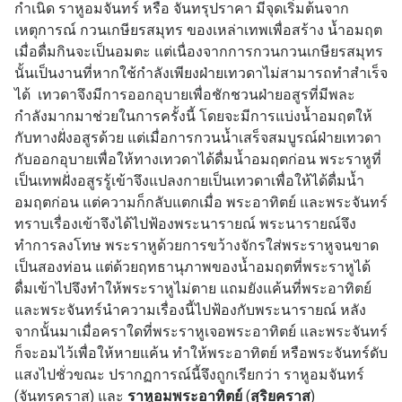
กำเนิด ราหูอมจันทร์ หรือ จันทรุปราคา มีจุดเริ่มต้นจาก
เหตุการณ์ กวนเกษียรสมุทร ของเหล่าเทพเพื่อสร้าง น้ำอมฤต
เมื่อดื่มกินจะเป็นอมตะ แต่เนื่องจากการกวนกวนเกษียรสมุทร
นั้นเป็นงานที่หากใช้กำลังเพียงฝ่ายเทวดาไม่สามารถทำสำเร็จ
ได้ เทวดาจึงมีการออกอุบายเพื่อชักชวนฝ่ายอสูรที่มีพละ
กำลังมากมาช่วยในการครั้งนี้ โดยจะมีการแบ่งน้ำอมฤตให้
กับทางฝั่งอสูรด้วย แต่เมื่อการกวนน้ำเสร็จสมบูรณ์ฝ่ายเทวดา
กับออกอุบายเพื่อให้ทางเทวดาได้ดื่มน้ำอมฤตก่อน พระราหูที่
เป็นเทพฝั่งอสูรรู้เข้าจึงแปลงกายเป็นเทวดาเพื่อให้ได้ดื่มน้ำ
อมฤตก่อน แต่ความก็กลับแตกเมื่อ พระอาทิตย์ และพระจันทร์
ทราบเรื่องเข้าจึงได้ไปฟ้องพระนารายณ์ พระนารายณ์จึง
ทำการลงโทษ พระราหูด้วยการขว้างจักรใส่พระราหูจนขาด
เป็นสองท่อน แต่ด้วยฤทธานุภาพของน้ำอมฤตที่พระราหูได้
ดื่มเข้าไปจึงทำให้พระราหูไม่ตาย แถมยังแค้นที่พระอาทิตย์
และพระจันทร์นำความเรื่องนี้ไปฟ้องกับพระนารายณ์ หลัง
จากนั้นมาเมื่อคราใดที่พระราหูเจอพระอาทิตย์ และพระจันทร์
ก็จะอมไว้เพื่อให้หายแค้น ทำให้พระอาทิตย์ หรือพระจันทร์ดับ
แสงไปชั่วขณะ ปรากฏการณ์นี้จึงถูกเรียกว่า ราหูอมจันทร์
(จันทรคราส) และ
ราหูอมพระอาทิตย์
(
สุริยคราส
)