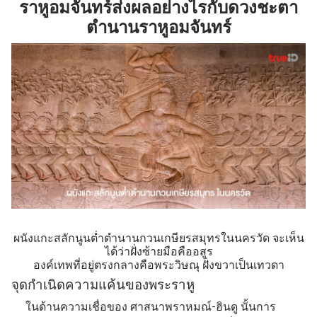
ราหูอมจันทร์ส่งผลอย่างไรกับดวงชะตา
ตำนานราหูอมจันทร์
ผนังแกะสลักนูนต่ำตำนานกวนเกษียรสมุทรในนครวัด จะเห็น
ได้ว่าฝั่งซ้ายมือคืออสูร
องค์เทพที่อยู่ตรงกลางคือ
พระวิษณุ
ฝั่งขวาเป็นเทวดา
จุดกำเนิดความแค้นของพระราหู
ในด้านความเชื่อของ ศาสนาพราหมณ์-ฮินดู นั้นการ