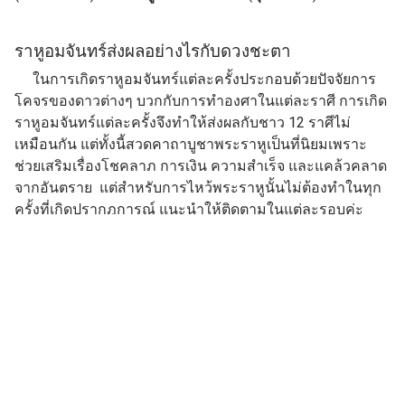
ราหูอมจันทร์ส่งผลอย่างไรกับดวงชะตา
ในการเกิดราหูอมจันทร์แต่ละครั้งประกอบด้วยปัจจัยการ
โคจรของดาวต่างๆ บวกกับการทำองศาในแต่ละราศี การเกิด
ราหูอมจันทร์แต่ละครั้งจึงทำให้ส่งผลกับชาว 12 ราศีไม่
เหมือนกัน แต่ทั้งนี้สวดคาถาบูชาพระราหูเป็นที่นิยมเพราะ
ช่วยเสริมเรื่องโชคลาภ การเงิน ความสำเร็จ และแคล้วคลาด
จากอันตราย แต่สำหรับการไหว้พระราหูนั้นไม่ต้องทำในทุก
ครั้งที่เกิดปรากฎการณ์ แนะนำให้ติดตามในแต่ละรอบค่ะ
คาถาบูชาพระราหู
ตั้งนะโม 3 จบ
ยัสสานุส สะเณนาปิ
อันตังลิกเขปิ ปาณิโน
ปะติฏฐะ มะธิคัจฉันติ
ภูมิยัง วิยะ สัพพะทา
สัมพูปัททะ ชาลัมหา
ยักขะโจรา สิสัมภะวา