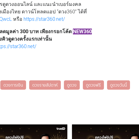
การดูดวงออนไลน์ และแนะนำเบอร์มงคล
มืองไทย ดาวน์โหลดแอป “ดวง360” ได้ที่
fxQwcL
หรือ
https://star360.net/
วนลดมูลค่า 300 บาท เพียงกรอกโค้ด
NEW360
ิวดูดวงครั้งแรกเท่านั้น
tps://star360.net/
ดวงการเงิน
ดวงรายสัปดาห์
ดูดวง
ดูดวงฟรี
ดูดวงวันนี้