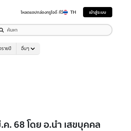
TH
เข้าสู่ระบบ
โหลดแอป
กล่องทรูไอดี ทีวี
งรายปี
อื่นๆ
มี.ค. 68 โดย อ.นำ เสขบุคคล