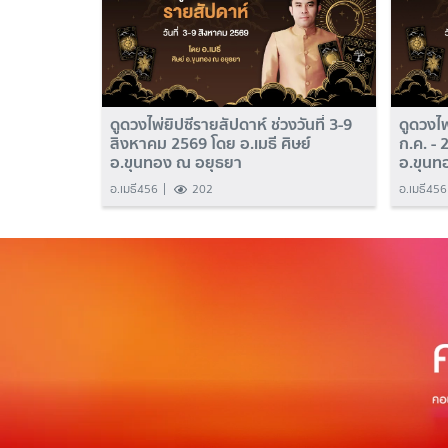
ดูดวงไพ่ยิปซีรายสัปดาห์ ช่วงวันที่ 3-9
ดูดวงไพ
สิงหาคม 2569 โดย อ.เมธี ศิษย์
ก.ค. - 
อ.ขุนทอง ณ อยุธยา
อ.ขุนท
อ.เมธี456
202
อ.เมธี456