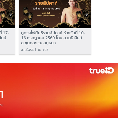
ี่ 17-
ดูดวงไพ่ยิปซีรายสัปดาห์ ช่วงวันที่ 10-
ิษย์
16 กรกฎาคม 2569 โดย อ.เมธี ศิษย์
อ.ขุนทอง ณ อยุธยา
อ.เมธี456
408