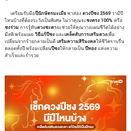
เตรียมรับมือ
ปีนักษัตรมะเมีย
พาส่อง
ดวงปีชง 2569
ว่ามีปี
ไหนบ้างที่ต้องระวังเป็นพิเศษ ไม่ว่าคุณจะ
ชงตรง 100%
หรือ
ชงร่วม
การรู้ทัน
ดวงชะตา
จะช่วยให้คุณวางแผนชีวิตได้อย่าง
มีสติ พร้อมเผย
วิธีแก้ปีชง
และ
เคล็ดลับการเสริมดวง
เพื่อ
เปลี่ยนจากร้ายกลายเป็นดี
เสริมความสิริมงคล
ให้ชีวิตราบรื่น
ตลอดทั้งปี พร้อมเปลี่ยน
ปีชง
ให้กลายเป็น
ปีทอง
แห่งความ
สำเร็จและร่ำรวย