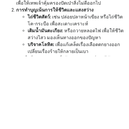
เพื่อให้เทพเจ้าคุ้มครองปัดเป่าสิ่งไม่ดีออกไป
การทำบุญเน้นการให้ชีวิตและแสงสว่าง
ไถ่ชีวิตสัตว์:
เช่น ปล่อยปลาหน้าเขียง หรือไถ่ชีวิต
โค-กระบือ เพื่อสะเดาะเคราะห์
เติมน้ำมันตะเกียง:
หรือถวายหลอดไฟ เพื่อให้ชีวิต
สว่างไสว มองเห็นทางออกของปัญหา
บริจาคโลหิต:
เพื่อแก้เคล็ดเรื่องเลือดตกยางออก
เปลี่ยนเรื่องร้ายให้กลายเป็นเบา
การถือศีลและสวดมนต์
เน้นการสวดมนต์บท "ไท้ส่วย
เอี๊ย" หรือการไปไหว้พระ 9 วัด เพื่อรับพลังงานบวกและ
ฝึกสติให้รู้เท่าทันอารมณ์
ข้อควรระวังและเคล็ดลับพกวัตถุมงคล
หลีกเลี่ยงงานศพ:
หากเลี่ยงไม่ได้ให้พก
"กิ่งใบทับทิม"
ไว้
กับตัว และพรมน้ำมนต์ก่อนเข้าบ้านทุกครั้ง
คุมความใจร้อน:
ปีมะเมียเปรียบเสมือนธาตุไฟ ควรใช้
สติในการตัดสินใจทุกเรื่อง
วัตถุมงคลแนะนำ:
ควรพก
"ปี่เซียะ"
เพื่อช่วยดึงดูดโชค
ลาภ หรือ
"เหรียญเทพเจ้าไท้ส่วย"
เพื่อคุ้มครองดวง