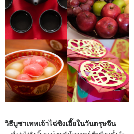
วิธีบูชาเทพเจ้าไฉ่ซิงเอี๊ยในวันตรุษจีน
เชื่อว่าไฉ่ซิงเอี๊ยจะเสด็จมายังโลกมนุษย์เพียงปีละครั้ง คือ