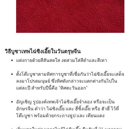
วิธีบูชาเทพไฉ่ซิงเอี๊ยในวันตรุษจีน
แต่งกายด้วยสีสันสดใส งดสวมใส่สีดำและสีเทา
ตั้งโต๊ะบูชาตามทิศการบูชาที่เชื่อกันว่าไฉ่ซิงเอี๊ยจะเสด็จ
ลงมาโปรดมนุษย์ ซึ่งทิศดังกล่าวจะแตกต่างกันไปใน
แต่ละปี สำหรับปีนี้คือ "ทิศตะวันออก"
อัญเชิญ รูปองค์เทพเจ้าไฉ่ซิงเอี๊ยจำลอง หรือจะเป็น
อักษรจีน คำว่า ไฉ่ซิงเอี๊ย และ ฮี่ซิ้งเอี๊ย หรือ ฮัวฮี่ ไว้ที่
โต๊ะบูชา พร้อมด้วยกระถางธูป และ เทียนแดง