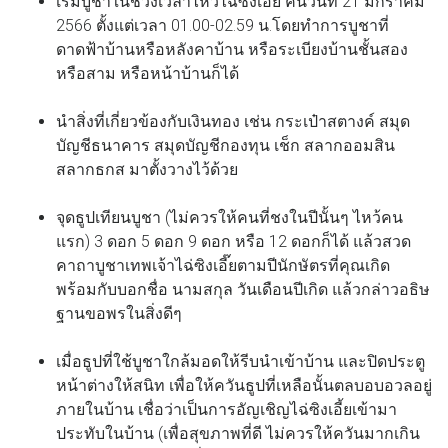
เริ่มบูชาในช่วงเวลาไหว้ไฉ่ซิงเอี๊ย คืนวันที่ 21 มกราคม
2566 ตั้งแต่เวลา 01.00-02.59 น.โดยทำการบูชาที่
ดาดฟ้าบ้านหรือหลังคาบ้าน หรือระเบียงบ้านชั้นสอง
หรือสาม หรือหน้าบ้านก็ได้
นำสิ่งที่เกี่ยวข้องกับเงินทอง เช่น กระเป๋าสตางค์ สมุด
บัญชีธนาคาร สมุดบัญชีกองทุน เช็ก สลากออมสิน
สลากธกส มาตั้งวางไว้ด้วย
จุดธูปเทียนบูชา (ไม่ควรให้คนที่ชงในปีนั้นๆ ไหว้คน
แรก) 3 ดอก 5 ดอก 9 ดอก หรือ 12 ดอกก็ได้ แล้วสวด
คาถาบูชาเทพเจ้าไฉ่ซิงเอี๊ยตามปีนักษัตรที่คุณเกิด
พร้อมกับบอกชื่อ นามสกุล วันเดือนปีเกิด แล้วกล่าวอธิษ
ฐานขอพรในสิ่งดีๆ
เมื่อธูปที่ใช้บูชาใกล้มอดให้รีบนำเข้าบ้าน และปิดประตู
หน้าต่างให้สนิท เพื่อให้ควันธูปที่เหลือนั้นตลบอบอวลอยู่
ภายในบ้าน เชื่อว่าเป็นการอัญเชิญไฉ่ซิงเอี้ยเข้ามา
ประทับในบ้าน (เพื่อสุขภาพที่ดี ไม่ควรให้ควันมากเกิน