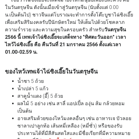
ในวันตรุษจีน ดังนั้นเมื่อเข้าสู่วันตรุษจีน (นับตั้งแต่ 0.00
น.เป็นต้นไป) ชาวจีนแต่โบราณจะทำการตั้งโต๊ะบูชาไฉ่ซิงเอี๊ย
เพื่อเสริมสิริมงคลรับปีนักษัตรใหม่ ให้เต็มไปด้วยโชคลาภ
ความร่ำรวย และความสุขในครอบครัว สำหรับ
วันตรุษจีน
2566 นี้ เทพเจ้าไฉ่ซิงเอี๊ยจะเสด็จทาง "ทิศตะวันออก" เวลา
ไหว้ไฉ่ซิงเอี๊ย คือ คืนวันที่ 21 มกราคม 2566 ตั้งแต่เวลา
01.00-02.59 น.
ของไหว้เทพเจ้าไฉ่ซิงเอี๊ยในวันตรุษจีน
น้ำชา 5 ถ้วย
น้ำเปล่า 5 แก้ว
สาคูน้ำแดง (อี๊) 5 ถ้วย
ผลไม้ 5 อย่าง เช่น สาลี่ แอปเปิ้ล องุ่น ส้ม กล้วยหอม
เป็นต้น
อาจเสริมด้วยของไหว้มงคลอื่นๆ เช่น อาหารเจ บัวลอย
ซาลาเปาลูกท้อ เส้นหมี่เหลือง (หมี่ซั่ว) หรือของรับ
ประทานได้ที่มีสีสันสดใสและมีชื่อเรียกที่มีความหมาย