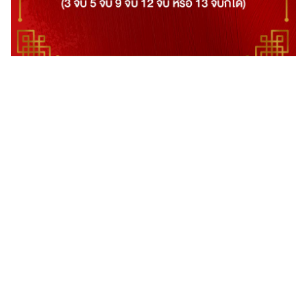
คาถาบูชาเทพเจ้าไฉ่ซิงเอี๊ยในวันตรุษจีน
ตั้งนะโม 3 จบ
โอม ชัมภาลา จาเลนไน เยโซฮา
(3 จบ 5 จบ 9 จบ 12 จบ หรือ 13 จบก็ได้)
คาถาบูชาเทพเจ้าไฉ่ซิงเอี๊ย ตามปีนักษัตร