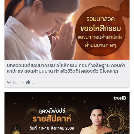
บทสวดมนต์ขอขมากรรม อโหสิกรรม ถอนคําอธิษฐาน ถอนคํา
สาปแช่ง ถอนคำบนบาน ทำแล้วชีวิตดี! คล่องตัว มีโชคลาภ
103.4K
35