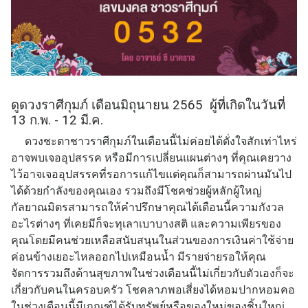
ดูดวงราศีกุมภ์ เดือนมิถุนายน 2565 ผู้ที่เกิดในวันที่
13 ก.พ. - 12 มี.ค.
ดวงชะตาชาวราศีกุมภ์ในเดือนนี้ไม่ค่อยได้ดั่งใจสักเท่าไหร่
อาจพบเจออุปสรรค หรือมีการเปลี่ยนแผนต่างๆ ที่คุณเคยวาง
ไว้อาจเจออุปสรรคที่รอการแก้ไขแต่คุณก็สามารถผ่านมันไป
ได้ด้วยกำลังของคุณเอง รวมถึงมีโชคช่วยผู้หลักผู้ใหญ่
กัลยาณมิตรสามารถให้คำปรึกษาคุณได้เดือนนี้ความกังวล
อะไรต่างๆ ที่เคยมีก็จะทุเลาเบาบางสติ และความเพียรของ
คุณโดยมีคนช่วยเหลือสนับสนุนในส่วนของการเงินค่าใช้จ่าย
ค่อนข้างเยอะไหลออกไปเหมือนน้ำ มีรายจ่ายรอให้คุณ
จัดการรวมถึงด้านสุขภาพในช่วงเดือนนี้ไม่เกี่ยวกับตัวเองก็จะ
เกี่ยวกับคนในครอบครัว โชคลาภพอเสี่ยงได้หอมปากหอมคอ
ในช่วงเดือนนี้มีเกณฑ์ได้รับทรัพย์หรือของใหม่ของชิ้นใหญ่