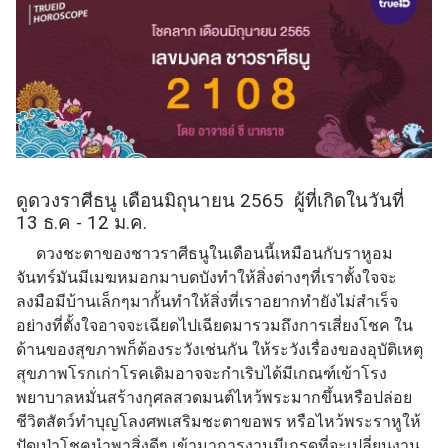
ดูดวงราศีธนู เดือนมิถุนายน 2565 ผู้ที่เกิดในวันที่
13 ธ.ค - 12 ม.ค.
ดวงชะตาของชาวราศีธนูในเดือนนี้เหมือนกับราหูอม
จันทร์มันมีเมฆหมอกมาบดบังทำให้สิ่งต่างๆที่เราตั้งใจจะ
ลงมือมีบ้านเล็กๆมากั้นทำให้สิ่งที่เราอยากทำยังไม่สำเร็จ
อย่างที่ตั้งใจอาจจะเฉียดไปเฉียดมารวมถึงการเสี่ยงโชค ใน
ด้านของสุขภาพก็ต้องระวังเช่นกัน ให้ระวังเรื่องของอุบัติเหตุ
สุขภาพโรกเก่าโรคเดิมอาจจะกำเริบได้มีเกณฑ์เข้าโรง
พยาบาลหมั่นสร้างกุศลสวดมนต์ไหว้พระมากขึ้นหรือปล่อย
ชีวิตสัตว์ทำบุญโลงศพเสริมชะตาขอพร หรือไหว้พระราหูให้
ปัดเป่าโชคนำพาสิ่งดีๆ เข้ามาการงานมีเกรดที่จะเปลี่ยนงาน