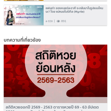
แฟนเก่า ของคนแต่ละราศี จะกลับมาในรูปแบบไหน
นะ? โดย แม่หมอไมร์เทิล (Myrtle)
a ดวง
891
บทความที่เกี่ยวข้อง
สถิติหวยออกปี 2569 - 2563 ตารางหวยปี 69 - 63 อัปเดต