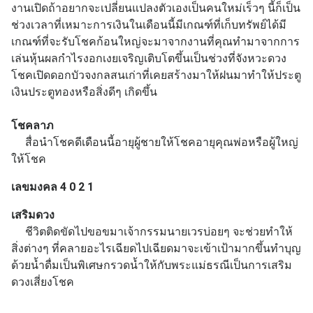
งานเปิดถ้าอยากจะเปลี่ยนแปลงตัวเองเป็นคนใหม่เร็วๆ นี้ก็เป็น
ช่วงเวลาที่เหมาะการเงินในเดือนนี้มีเกณฑ์ที่เก็บทรัพย์ได้มี
เกณฑ์ที่จะรับโชคก้อนใหญ่จะมาจากงานที่คุณทำมาจากการ
เล่นหุ้นผลกำไรงอกเงยเจริญเติบโตขึ้นเป็นช่วงที่จังหวะดวง
โชคเปิดดอกบัวจงกลสนเก่าที่เคยสร้างมาให้ฝนมาทำให้ประตู
เงินประตูทองหรือสิ่งดีๆ เกิดขึ้น
โชคลาภ
สื่อนำโชคดีเดือนนี้อายุผู้ชายให้โชคอายุคุณพ่อหรือผู้ใหญ่
ให้โชค
เลขมงคล 4 0 2 1
เสริมดวง
ชีวิตติดขัดไปขอขมาเจ้ากรรมนายเวรบ่อยๆ จะช่วยทำให้
สิ่งต่างๆ ที่คลายอะไรเฉียดไปเฉียดมาจะเข้าเป้ามากขึ้นทำบุญ
ด้วยน้ำดื่มเป็นพิเศษกรวดน้ำให้กับพระแม่ธรณีเป็นการเสริม
ดวงเสี่ยงโชค