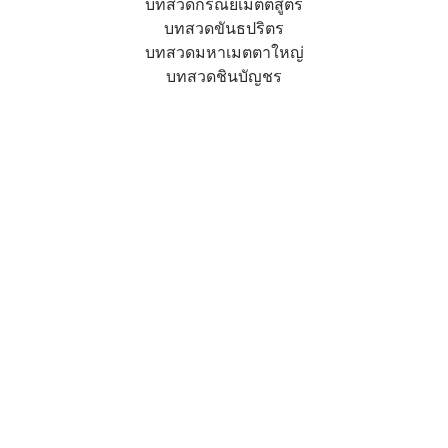
บทสวดกรณียเมตตสูตร
บทสวดขันธปริตร
บทสวดมหาเมตตาใหญ่
บทสวดชินบัญชร