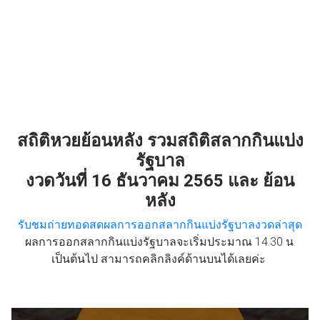
สถิติหวยย้อนหลัง รวมสถิติสลากกินแบ่ง
รัฐบาล
งวดวันที่ 16 ธันวาคม 2565 และ ย้อน
หลัง
รับชมถ่ายทอดสดผลการออกสลากกินแบ่งรัฐบาลงวดล่าสุด
ผลการออกสลากกินแบ่งรัฐบาลจะเริ่มประมาณ 14.30 น.
เป็นต้นไป สามารถคลิกลิงค์ด้านบนได้เลยค่ะ