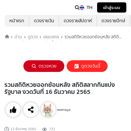
TH
เข้าสู่ระบบ
หน้าแรก
ดวงรายวัน
ดวงรายสัปดาห์
ดวงรายปักษ์
อ่าน
ดูดวง
เลขมงคล
รวมสถิติหวยออกย้อนหลัง สถิติ
สลากกินแบ่งรัฐบาล งวดวันที่ 16 ธันวาคม 2565
ตรวจหวย
ดูดวงวันนี้
รวมสถิติหวยออกย้อนหลัง สถิติสลากกินแบ่ง
รัฐบาล งวดวันที่ 16 ธันวาคม 2565
weenaya
12 ธันวาคม 2565
721