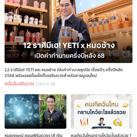
12 ราศีมีเฮ! YETI และ หมอช้าง เปิดคำทำนายสุดปัง เรื่องดีๆ ครึ่งปีหลัง
2568 พร้อมเผยโฉมไอเท็มเสริมดวงสำหรับสายมูเจนใหม่
เคล็ดลับเสริมดวง
| 18 ก.ค. 68
หมอกฤษณ์ คอนเฟิร์มดวงราศี เงิน
คนเกิดวันไหนกราบไหว้อะไรแล้วรวย ?