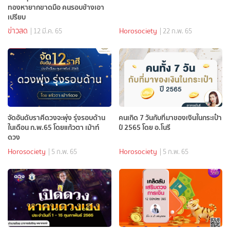
ทองหายากขาดมือ คนรอบข้างเอา
เปรียบ
ข่าวสด
Horosociety
| 12 มี.ค. 65
| 22 ก.พ. 65
จัดอันดับราศีดวงจะพุ่ง รุ่งรอบด้าน
คนเกิด 7 วันกับที่มาของเงินในกระเป๋า
ในเดือน ก.พ.65 โดยแก้วตา เม้าท์
ปี 2565 โดย อ.โนรี
ดวง
Horosociety
Horosociety
| 5 ก.พ. 65
| 5 ก.พ. 65