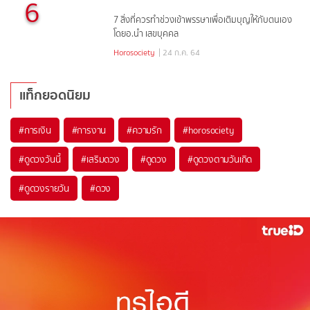
6
7 สิ่งที่ควรทำช่วงเข้าพรรษาเพื่อเติมบุญให้กับตนเอง
โดยอ.นำ เสขบุคคล
Horosociety
| 24 ก.ค. 64
แท็กยอดนิยม
#
การเงิน
#
การงาน
#
ความรัก
#
horosociety
#
ดูดวงวันนี้
#
เสริมดวง
#
ดูดวง
#
ดูดวงตามวันเกิด
#
ดูดวงรายวัน
#
ดวง