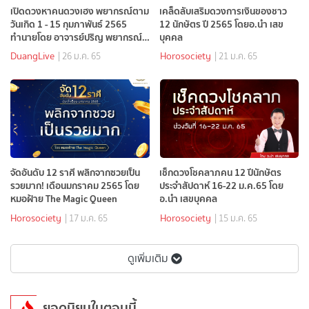
เปิดดวงหาคนดวงเฮง พยากรณ์ตาม
เคล็ดลับเสริมดวงการเงินของชาว
วันเกิด 1 - 15 กุมภาพันธ์ 2565
12 นักษัตร ปี 2565 โดยอ.นำ เสข
ทำนายโดย อาจารย์ปริญ พยากรณ์
บุคคล
แห่งดวงlive
DuangLive
Horosociety
| 26 ม.ค. 65
| 21 ม.ค. 65
จัดอันดับ 12 ราศี พลิกจากซวยเป็น
เช็กดวงโชคลาภคน 12 ปีนักษัตร
รวยมาก! เดือนมกราคม 2565 โดย
ประจำสัปดาห์ 16-22 ม.ค.65 โดย
หมอฝ้าย The Magic Queen
อ.นำ เสขบุคคล
Horosociety
Horosociety
| 17 ม.ค. 65
| 15 ม.ค. 65
ดูเพิ่มเติม
ยอดนิยมในตอนนี้