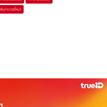
#
ฝันว่ากวาดขี้หมา