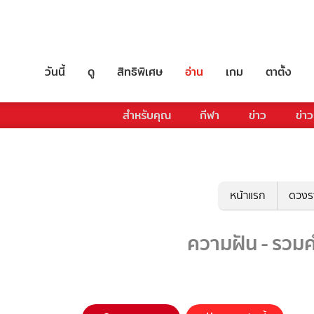
วันนี้
ดู
สิทธิพิเศษ
อ่าน
เกม
ตาตั้ง
สำหรับคุณ
กีฬา
ข่าว
ข่าว
หน้าแรก
ดวงร
ความฝัน - รวมค