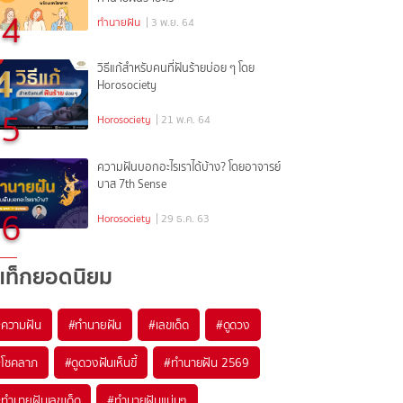
4
ทำนายฝัน
| 3 พ.ย. 64
วิธีแก้สำหรับคนที่ฝันร้ายบ่อย ๆ โดย
Horosociety
5
Horosociety
| 21 พ.ค. 64
ความฝันบอกอะไรเราได้บ้าง? โดยอาจารย์
บาส 7th Sense
6
Horosociety
| 29 ธ.ค. 63
แท็กยอดนิยม
#
ความฝัน
#
ทำนายฝัน
#
เลขเด็ด
#
ดูดวง
#
โชคลาภ
#
ดูดวงฝันเห็นขี้
#
ทำนายฝัน 2569
#
ทำนายฝันเลขเด็ด
#
ทำนายฝันแม่นๆ