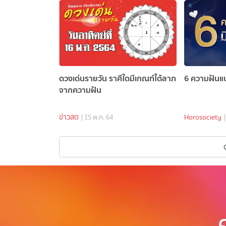
ดวงเด่นรายวัน ราศีใดมีเกณฑ์ได้ลาภ
6 ความฝันแบบ
จากความฝัน
ข่าวสด
Horosociety
| 15 พ.ค. 64
ด