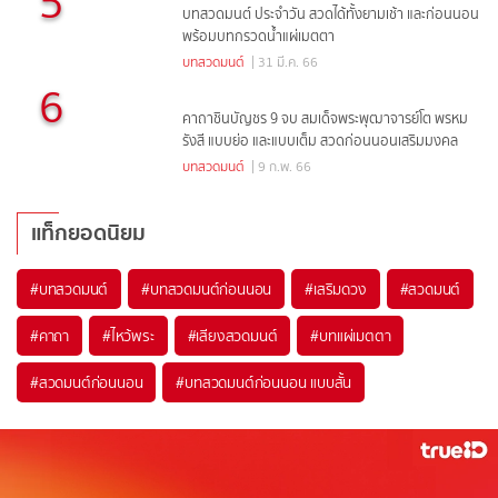
5
บทสวดมนต์ ประจำวัน สวดได้ทั้งยามเช้า และก่อนนอน
พร้อมบทกรวดน้ำแผ่เมตตา
บทสวดมนต์
| 31 มี.ค. 66
6
คาถาชินบัญชร 9 จบ สมเด็จพระพุฒาจารย์โต พรหม
รังสี แบบย่อ และแบบเต็ม สวดก่อนนอนเสริมมงคล
บทสวดมนต์
| 9 ก.พ. 66
แท็กยอดนิยม
#
บทสวดมนต์
#
บทสวดมนต์ก่อนนอน
#
เสริมดวง
#
สวดมนต์
#
คาถา
#
ไหว้พระ
#
เสียงสวดมนต์
#
บทแผ่เมตตา
#
สวดมนต์ก่อนนอน
#
บทสวดมนต์ก่อนนอน แบบสั้น