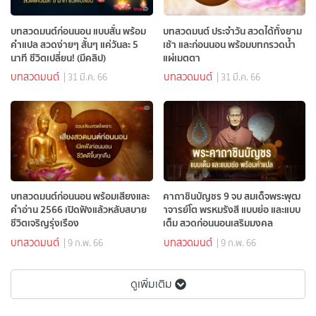
บทสวดมนต์ก่อนนอน แบบสั้น พร้อม
บทสวดมนต์ ประจำวัน สวดได้ทั้งยาม
คำแปล สวดง่ายๆ สั้นๆ แค่วันละ 5
เช้า และก่อนนอน พร้อมบทกรวดน้ำ
นาที ชีวิตเปลี่ยน! (มีคลิป)
แผ่เมตตา
บทสวดมนต์
บทสวดมนต์
| 31 มี.ค. 66
| 31 มี.ค. 66
บทสวดมนต์ก่อนนอน พร้อมเสียงและ
คาถาชินบัญชร 9 จบ สมเด็จพระพุฒ
คำอ่าน 2566 เปิดฟังแล้วหลับสบาย
าจารย์โต พรหมรังสี แบบย่อ และแบบ
ชีวิตเจริญรุ่งเรือง
เต็ม สวดก่อนนอนเสริมมงคล
บทสวดมนต์
บทสวดมนต์
| 9 ก.พ. 66
| 9 ก.พ. 66
ดูเพิ่มเติม