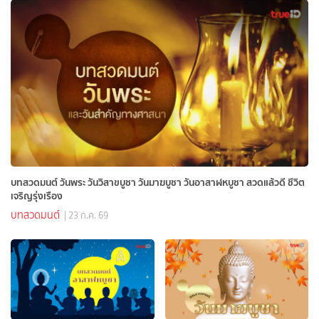
บทสวดมนต์ วันพระ วันวิสาขบูชา วันมาฆบูชา วันอาสาฬหบูชา สวดแล้วดี ชีวิต
เจริญรุ่งเรือง
บทสวดมนต์
| 23 ก.ค. 69