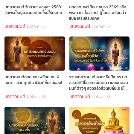
บทสวดมนต์ วันอาสาฬหบูชา 2569
บทสวดมนต์ วันมาฆบูชา 2569 หรือ
วันพระใหญ่สวดมนต์บทไหนให้มงคล
พระคาถาโอวาทปาฏิโมกข์ พร้อมคำ
แปล เสริมสิริมงคล
บทสวดมนต์
บทสวดมนต์
| 23 ก.ค. 69
| 26 ก.พ. 69
บทสวดมนต์ก่อนนอน พร้อมบทแผ่
รวมบทสวดมนต์ คาถาชินบัญชร บท
เมตตา สวดทุกคืน ชีวิตดีขึ้นแน่นอน!
สวดอิติปิโส บทแผ่เมตตา และบทสวด
มนต์ต่างๆ สวดแล้วชีวิตเปลี่ยน! มีโชค
ลาภ
บทสวดมนต์
บทสวดมนต์
| 24 พ.ย. 66
| 24 พ.ย. 66