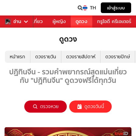
TH
เข้าสู่ระบบ
อาหาร
อ่าน
ท่องเที่ยว
ผู้หญิง
ดูดวง
ทรูไอดี ครีเอเตอร์
ดูดวง
หน้าแรก
ดวงรายวัน
ดวงรายสัปดาห์
ดวงรายปักษ์
ปฏิทินจีน - รวมคำพยากรณ์สุดแม่นเกี่ยว
กับ "ปฏิทินจีน" ดูดวงฟรีได้ทุกวัน
ตรวจหวย
ดูดวงวันนี้