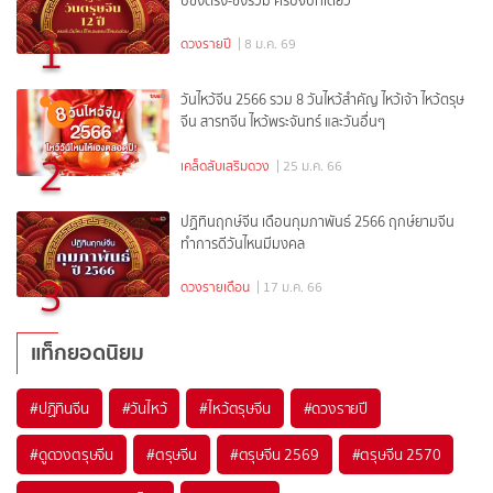
ปีชงตรง-ชงร่วม ครบจบที่เดียว
1
ดวงรายปี
| 8 ม.ค. 69
วันไหว้จีน 2566 รวม 8 วันไหว้สำคัญ ไหว้เจ้า ไหว้ตรุษ
จีน สารทจีน ไหว้พระจันทร์ และวันอื่นๆ
2
เคล็ดลับเสริมดวง
| 25 ม.ค. 66
ปฏิทินฤกษ์จีน เดือนกุมภาพันธ์ 2566 ฤกษ์ยามจีน
ทำการดีวันไหนมีมงคล
3
ดวงรายเดือน
| 17 ม.ค. 66
แท็กยอดนิยม
#
ปฏิทินจีน
#
วันไหว้
#
ไหว้ตรุษจีน
#
ดวงรายปี
#
ดูดวงตรุษจีน
#
ตรุษจีน
#
ตรุษจีน 2569
#
ตรุษจีน 2570