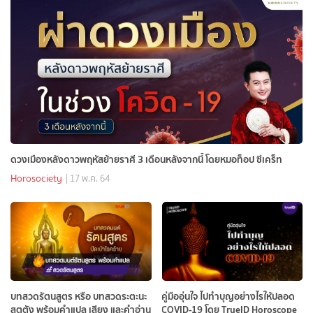
ดวงเมืองหลังดาวพฤหัสย้ายราศี 3 เดือนหลังจากนี้ โดยหมอท็อป ซีเคร็ท
Horosociety
| 17 พ.ค. 64
บทสวดรัตนสูตร หรือ บทสวดระตะนะ
คู่มืออุ่นใจ ไปทำบุญอย่างไรให้ปลอด
สุตตัง พร้อมคำแปล เสียง และคำอ่าน
COVID-19 โดย TrueID Horoscope