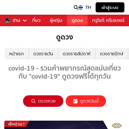
TH
เข้าสู่ระบบ
อาหาร
อ่าน
ท่องเที่ยว
ผู้หญิง
ดูดวง
ทรูไอดี ครีเอเตอร์
ดูดวง
หน้าแรก
ดวงรายวัน
ดวงรายสัปดาห์
ดวงรายปักษ์
covid-19 - รวมคำพยากรณ์สุดแม่นเกี่ยว
กับ "covid-19" ดูดวงฟรีได้ทุกวัน
ตรวจหวย
ดูดวงวันนี้