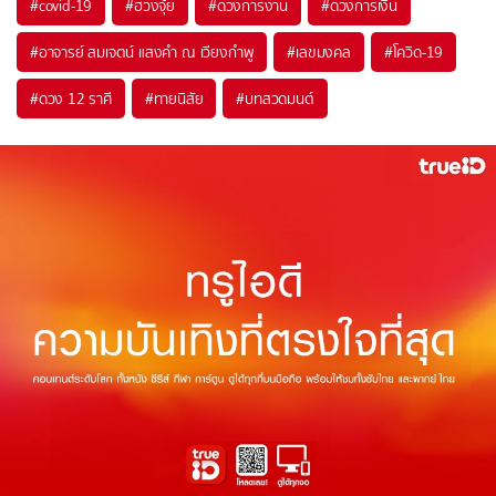
#
covid-19
#
ฮวงจุ้ย
#
ดวงการงาน
#
ดวงการเงิน
#
อาจารย์ สมเจตน์ แสงคำ ณ เวียงกำพู
#
เลขมงคล
#
โควิด-19
#
ดวง 12 ราศี
#
ทายนิสัย
#
บทสวดมนต์