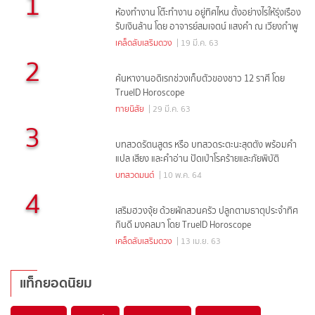
1
ห้องทำงาน โต๊ะทำงาน อยู่ทิศไหน ตั้งอย่างไรให้รุ่งเรือง
รับเงินล้าน โดย อาจารย์สมเจตน์ แสงคำ ณ เวียงกำพู
เคล็ดลับเสริมดวง
| 19 มี.ค. 63
2
ค้นหางานอดิเรกช่วงเก็บตัวของชาว 12 ราศี โดย
TrueID Horoscope
ทายนิสัย
| 29 มี.ค. 63
3
บทสวดรัตนสูตร หรือ บทสวดระตะนะสุตตัง พร้อมคำ
แปล เสียง และคำอ่าน ปัดเป่าโรคร้ายและภัยพิบัติ
บทสวดมนต์
| 10 พ.ค. 64
4
เสริมฮวงจุ้ย ด้วยผักสวนครัว ปลูกตามธาตุประจำทิศ
กินดี มงคลมา โดย TrueID Horoscope
เคล็ดลับเสริมดวง
| 13 เม.ย. 63
แท็กยอดนิยม