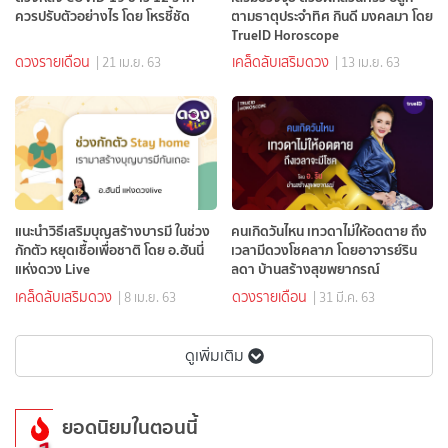
ควรปรับตัวอย่างไร โดย โหรชี้ชัด
ตามธาตุประจำทิศ กินดี มงคลมา โดย
TrueID Horoscope
ดวงรายเดือน
เคล็ดลับเสริมดวง
| 21 เม.ย. 63
| 13 เม.ย. 63
แนะนำวิธีเสริมบุญสร้างบารมี ในช่วง
คนเกิดวันไหน เทวดาไม่ให้อดตาย ถึง
กักตัว หยุดเชื้อเพื่อชาติ โดย อ.ฮันนี่
เวลามีดวงโชคลาภ โดยอาจารย์ริน
แห่งดวง Live
ลดา บ้านสร้างสุขพยากรณ์
เคล็ดลับเสริมดวง
ดวงรายเดือน
| 8 เม.ย. 63
| 31 มี.ค. 63
ดูเพิ่มเติม
ยอดนิยมในตอนนี้