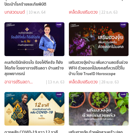
ปัดเป่าโรคร้ายและภัยพิบัติ
บทสวดมนต์
เคล็ดลับเสริมดวง
| 10 พ.ค. 64
| 22 ธ.ค. 63
คนเกิดปีนักษัตรใด ร้องไห้กี่ครั้ง ก็ยัง
เสริมฮวงจุ้ยบ้าน เพิ่มความสดชื่นช่วง
ให้อภัย โดยอาจารย์รินลดา บ้านสร้าง
WFH ด้วยดอกไม้มงคลที่ควรมีไว้ใน
สุขพยากรณ์
บ้าน โดย TrueID Horoscope
อาจารย์รินลดา
เคล็ดลับเสริมดวง
| 13 ก.ค. 63
| 28 เม.ย. 63
บ้านสร้างสุขพยากรณ์
ดวงหลัง COVID-19 ชาว 12 ราศี
เสริมฮวงจุ้ย ด้วยผักสวนครัว ปลูก